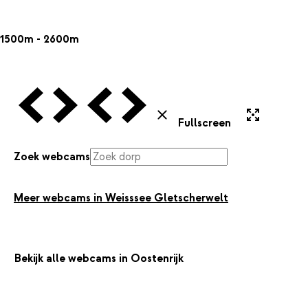
1500m - 2600m
Vorige Webcam
Volgende Webcam
Vorige Webcam
Volgende Webcam
Uitvergroten
Sluiten
Fullscreen
Zoek webcams
Meer webcams in Weisssee Gletscherwelt
Bekijk alle webcams in Oostenrijk