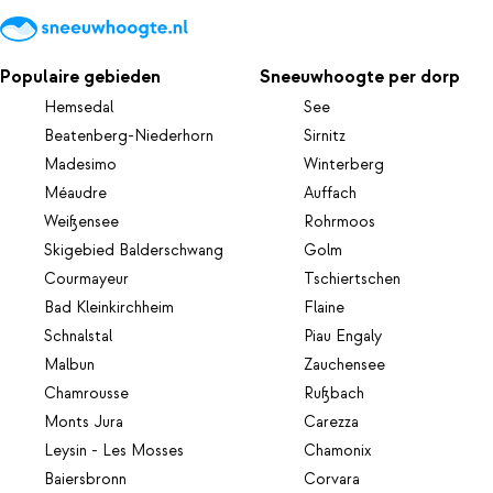
Populaire gebieden
Sneeuwhoogte per dorp
Hemsedal
See
Beatenberg-Niederhorn
Sirnitz
Madesimo
Winterberg
Méaudre
Auffach
Weißensee
Rohrmoos
Skigebied Balderschwang
Golm
Courmayeur
Tschiertschen
Bad Kleinkirchheim
Flaine
Schnalstal
Piau Engaly
Malbun
Zauchensee
Chamrousse
Rußbach
Monts Jura
Carezza
Leysin - Les Mosses
Chamonix
Baiersbronn
Corvara