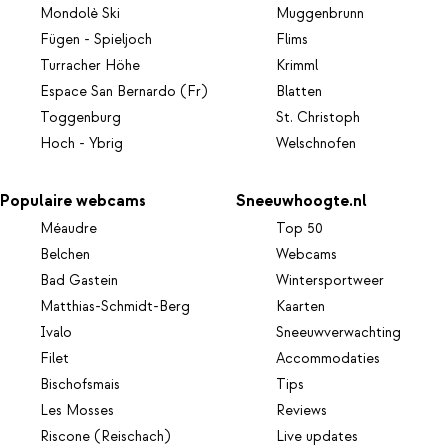
Mondolè Ski
Muggenbrunn
Fügen - Spieljoch
Flims
Turracher Höhe
Krimml
Espace San Bernardo (Fr)
Blatten
Toggenburg
St. Christoph
Hoch - Ybrig
Welschnofen
Populaire webcams
Sneeuwhoogte.nl
Méaudre
Top 50
Belchen
Webcams
Bad Gastein
Wintersportweer
Matthias-Schmidt-Berg
Kaarten
Ivalo
Sneeuwverwachting
Filet
Accommodaties
Bischofsmais
Tips
Les Mosses
Reviews
Riscone (Reischach)
Live updates