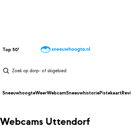
NAAR HOOFDINHOUD
Top 50
Webcams
Wintersportweer
Kaarten
Sneeuwverwacht
Sneeuwhoogte
Weer
Webcam
Sneeuwhistorie
Pistekaart
Rev
Webcams Uttendorf