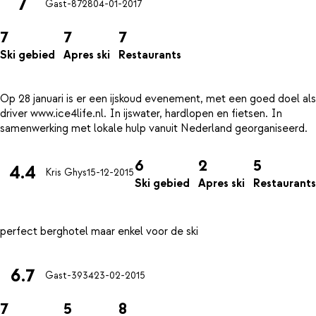
7
Gast-8728
04-01-2017
7
7
7
Ski gebied
Apres ski
Restaurants
Op 28 januari is er een ijskoud evenement, met een goed doel als
driver www.ice4life.nl. In ijswater, hardlopen en fietsen. In
6
2
5
4.4
Kris Ghys
15-12-2015
Ski gebied
Apres ski
Restaurants
6.7
Gast-3934
23-02-2015
7
5
8