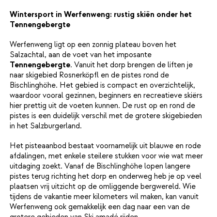
Wintersport in Werfenweng: rustig skiën onder het
Tennengebergte
Werfenweng ligt op een zonnig plateau boven het
Salzachtal, aan de voet van het imposante
Tennengebergte
. Vanuit het dorp brengen de liften je
naar skigebied Rosnerköpfl en de pistes rond de
Bischlinghöhe. Het gebied is compact en overzichtelijk,
waardoor vooral gezinnen, beginners en recreatieve skiërs
hier prettig uit de voeten kunnen. De rust op en rond de
pistes is een duidelijk verschil met de grotere skigebieden
in het Salzburgerland.
Het pisteaanbod bestaat voornamelijk uit blauwe en rode
afdalingen, met enkele steilere stukken voor wie wat meer
uitdaging zoekt. Vanaf de Bischlinghöhe lopen langere
pistes terug richting het dorp en onderweg heb je op veel
plaatsen vrij uitzicht op de omliggende bergwereld. Wie
tijdens de vakantie meer kilometers wil maken, kan vanuit
Werfenweng ook gemakkelijk een dag naar een van de
grotere gebieden van Ski amadé rijden.