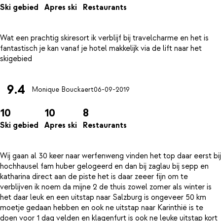
Ski gebied
Apres ski
Restaurants
Wat een prachtig skiresort ik verblijf bij travelcharme en het is
fantastisch je kan vanaf je hotel makkelijk via de lift naar het
9.4
Monique Bouckaert
06-09-2019
10
10
8
Ski gebied
Apres ski
Restaurants
Wij gaan al 30 keer naar werfenweng vinden het top daar eerst bij
hochhausel fam huber gelogeerd en dan bij zaglau bij sepp en
katharina direct aan de piste het is daar zeeer fijn om te
verblijven ik noem da mijne 2 de thuis zowel zomer als winter is
het daar leuk en een uitstap naar Salzburg is ongeveer 50 km
moetje gedaan hebben en ook ne uitstap naar Karinthië is te
doen voor 1 dag velden en klagenfurt is ook ne leuke uitstap kort