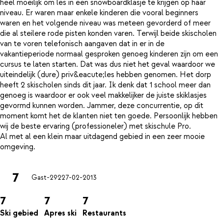
heel moeilijk om les in een snowboardklasje te krijgen op haar
niveau. Er waren maar enkele kinderen die vooral beginners
waren en het volgende niveau was meteen gevorderd of meer
die al steilere rode pisten konden varen. Terwijl beide skischolen
van te voren telefonisch aangaven dat in er in de
vakantieperiode normaal gesproken genoeg kinderen zijn om een
cursus te laten starten. Dat was dus niet het geval waardoor we
uiteindelijk (dure) priv&eacute;les hebben genomen. Het dorp
heeft 2 skischolen sinds dit jaar. Ik denk dat 1 school meer dan
genoeg is waardoor er ook veel makkelijker de juiste skiklasjes
gevormd kunnen worden. Jammer, deze concurrentie, op dit
moment komt het de klanten niet ten goede. Persoonlijk hebben
wij de beste ervaring (professioneler) met skischule Pro.
Al met al een klein maar uitdagend gebied in een zeer mooie
7
Gast-292
27-02-2013
7
7
7
Ski gebied
Apres ski
Restaurants