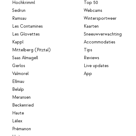
Hochkrimml
Top 50
Sedrun
Webcams
Ramsau
Wintersportweer
Les Contamines
Kaarten
Les Glovettes
Sneeuwverwachting
Kappl
Accommodaties
Mittelberg (Pitztal)
Tips
Saas Almagell
Reviews
Gerlos
Live updates
Valmorel
App
Ellmau
Belalp
Meransen
Beckenried
Haute
Lélex
Prémanon