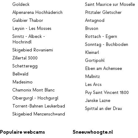
Goldeck
Saint Maurice sur Moselle
Alpenarena Hochhäderich
Pitztaler Gletscher
Galibier Thabor
Antagnod
Leysin - Les Mosses
Bruson
Sirnitz - Albeck -
Rottach - Egern
Hochrindl
Sonntag - Buchboden
Skigebied Rovaniemi
Kleinarl
Zillertal 3000
Gortipohl
Schetteregg
Eben am Achensee
Bellwald
Mallnitz
Madesimo
Les Arcs
Chamonix Mont Blanc
Puy Saint Vincent 1800
Obergurgl - Hochgurgl
Janske Lazne
Torrent-Bahnen Leukerbad
Spittal an der Drau
Skigebied Menzenschwand
Populaire webcams
Sneeuwhoogte.nl