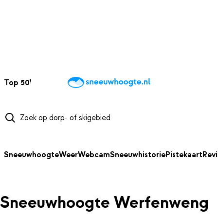
NAAR HOOFDINHOUD
Top 50
Webcams
Wintersportweer
Kaarten
Sneeuwverwacht
Sneeuwhoogte
Weer
Webcam
Sneeuwhistorie
Pistekaart
Rev
Sneeuwhoogte Werfenweng