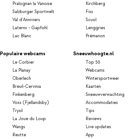
Pralognan la Vanoise
Kirchberg
Salzburger Sportwelt
Fiss
Val d'Anniviers
Scuol
Laterns - Gapfohl
Lenggries
Lac Blanc
Prémanon
Populaire webcams
Sneeuwhoogte.nl
Le Corbier
Top 50
La Planay
Webcams
Oberlech
Wintersportweer
Breuil-Cervinia
Kaarten
Finkenberg
Sneeuwverwachting
Voss (Fjellandsby)
Accommodaties
Trysil
Tips
La Joue du Loup
Reviews
Wangs
Live updates
Reutte
App