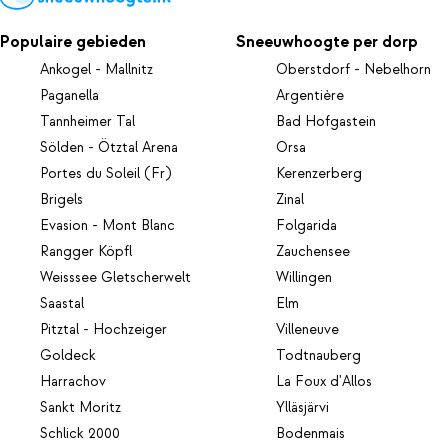
Populaire gebieden
Sneeuwhoogte per dorp
Ankogel - Mallnitz
Oberstdorf - Nebelhorn
Paganella
Argentière
Tannheimer Tal
Bad Hofgastein
Sölden - Ötztal Arena
Orsa
Portes du Soleil (Fr)
Kerenzerberg
Brigels
Zinal
Evasion - Mont Blanc
Folgarida
Rangger Köpfl
Zauchensee
Weisssee Gletscherwelt
Willingen
Saastal
Elm
Pitztal - Hochzeiger
Villeneuve
Goldeck
Todtnauberg
Harrachov
La Foux d'Allos
Sankt Moritz
Ylläsjärvi
Schlick 2000
Bodenmais