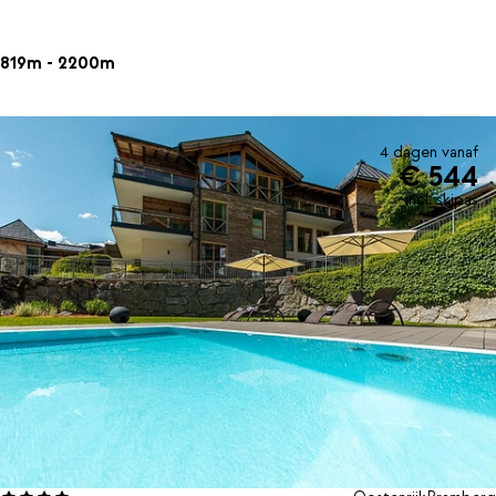
819m - 2200m
4 dagen vanaf
€ 544
incl. skipas