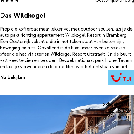
Oostenrijk
Bramberg
Das Wildkogel
Prop die kofferbak maar lekker vol met outdoor spullen, als je de
auto pakt richting appartement Wildkogel Resort in Bramberg.
Een Oostenrijk vakantie die in het teken staat van buiten zijn,
beweging en rust. Opvallend is de luxe, maar even zo relaxte
sfeer die het vijf sterren Wildkogel Resort uitstraalt. In de buurt
valt veel te zien en te doen. Bezoek nationaal park Hohe Tauern
en laat je verwonderen door de film over het ontstaan van het
gelijknamige gebergte. Bezoek ook de Krimmler watervallen,
Nu bekijken
echt niet te missen wanneer je dit gebied aandoet! En voor de
sportieve types: ga vooral in zee met een Alpineschool.
Klettern, hochseilgarten, Flying Fox en nog meer outdoor fun
maken zij op een verantwoorde manier toegankelijk voor het hele
gezin.
3 dagen vanaf
€ 372
incl. skipas