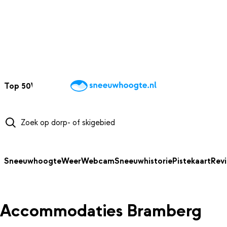
NAAR HOOFDINHOUD
Top 50
Webcams
Wintersportweer
Kaarten
Sneeuwverwacht
Sneeuwhoogte
Weer
Webcam
Sneeuwhistorie
Pistekaart
Rev
Accommodaties Bramberg