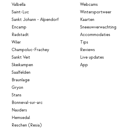
Valbella
Webcams
Saint-Luc
Wintersportweer
Sankt Johann - Alpendorf
Kaarten
Encamp
Sneeuwverwachting
Radstadt
Accommodaties
Wiler
Tips
Champoluc-Frachey
Reviews
Sankt Veit
Live updates
Skeikampen
App
Saalfelden
Braunlage
Gryon
Stans
Bonneval-sur-arc
Nauders
Hemsedal
Reschen (Resia)