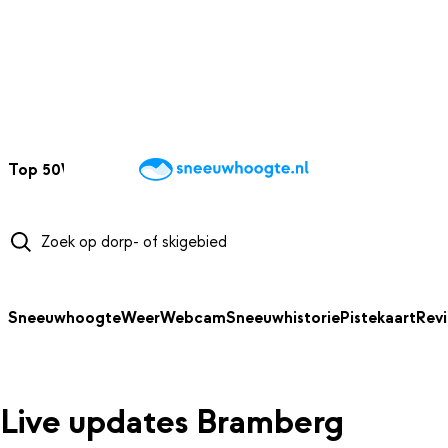
NAAR HOOFDINHOUD
Top 50
Webcams
Wintersportweer
Kaarten
Sneeuwverwacht
Sneeuwhoogte
Weer
Webcam
Sneeuwhistorie
Pistekaart
Rev
Live updates Bramberg