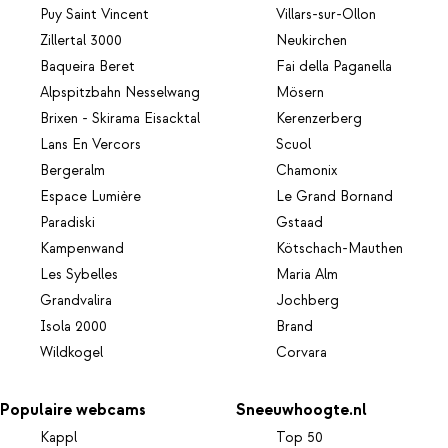
Puy Saint Vincent
Villars-sur-Ollon
Zillertal 3000
Neukirchen
Baqueira Beret
Fai della Paganella
Alpspitzbahn Nesselwang
Mösern
Brixen - Skirama Eisacktal
Kerenzerberg
Lans En Vercors
Scuol
Bergeralm
Chamonix
Espace Lumière
Le Grand Bornand
Paradiski
Gstaad
Kampenwand
Kötschach-Mauthen
Les Sybelles
Maria Alm
Grandvalira
Jochberg
Isola 2000
Brand
Wildkogel
Corvara
Populaire webcams
Sneeuwhoogte.nl
Kappl
Top 50