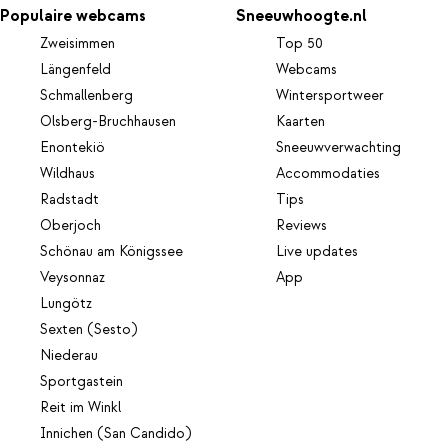
Populaire webcams
Sneeuwhoogte.nl
Zweisimmen
Top 50
Längenfeld
Webcams
Schmallenberg
Wintersportweer
Olsberg-Bruchhausen
Kaarten
Enontekiö
Sneeuwverwachting
Wildhaus
Accommodaties
Radstadt
Tips
Oberjoch
Reviews
Schönau am Königssee
Live updates
Veysonnaz
App
Lungötz
Sexten (Sesto)
Niederau
Sportgastein
Reit im Winkl
Innichen (San Candido)