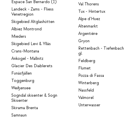
Espace San Bernardo (I)
Val Thorens
Landeck - Zams - Fliess
Tux - Hintertux
Venetregion
Alpe d'Huez
Skigebied Altglashütten
Altenmarkt
Albiez Montrond
Argentière
Mieders
Gryon
Skigebied Levi & Ylläs
Rettenbach - Tiefenbach
Crans-Montana
gl.
Ankogel - Mallnitz
Feldberg
Glacier Des Diablerets
Flumet
Funäsfjällen
Pozza di Fassa
Toggenburg
Winterberg
Weißensee
Nassfeld
Sogndal skisenter & Sogn
Valmorel
Skisenter
Unterwasser
Skirama Brenta
Samnaun