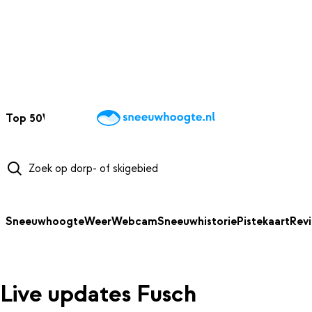
NAAR HOOFDINHOUD
Top 50
Webcams
Wintersportweer
Kaarten
Sneeuwverwacht
Sneeuwhoogte
Weer
Webcam
Sneeuwhistorie
Pistekaart
Rev
Live updates Fusch