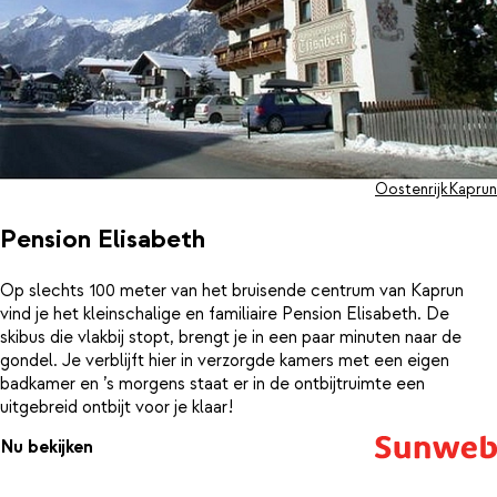
restaurants binnen handbereik. De skilift en piste bevinden zich
op circa 950 meter afstand en zijn eenvoudig bereikbaar met de
skibus. Hotel Vier Jahreszeiten is zo’n plek waar je ’s ochtends
fris de bergen in trekt en ’s avonds warm en ontspannen
terugkomt.
Oostenrijk
Kaprun
Pension Elisabeth
Op slechts 100 meter van het bruisende centrum van Kaprun
vind je het kleinschalige en familiaire Pension Elisabeth. De
skibus die vlakbij stopt, brengt je in een paar minuten naar de
gondel. Je verblijft hier in verzorgde kamers met een eigen
badkamer en ’s morgens staat er in de ontbijtruimte een
uitgebreid ontbijt voor je klaar!
Nu bekijken