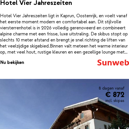
Hotel Vier Jahreszeiten
Hotel Vier Jahreszeiten ligt in Kaprun, Oostenrijk, en voelt vanaf
het eerste moment modern en comfortabel aan. Dit stijlvolle
viersterrenhotel is in 2026 volledig gerenoveerd en combineert
alpine charme met een frisse, luxe uitstraling. De skibus stopt op
slechts 10 meter afstand en brengt je snel richting de liften van
het veelzijdige skigebied.Binnen valt meteen het warme interieur
op, met veel hout, rustige kleuren en een gezellige lounge met
open haard. De kamers zijn modern ingericht en bieden een fijne
Nu bekijken
plek om bij te komen na een dag in de sneeuw. Of je nu kiest voor
een comfortabele tweepersoonskamer, een juniorsuite of een
familiesuite, overal proef je die nieuwe, verzorgde sfeer. Vanuit
sommige kamers kijk je uit op de besneeuwde bergen van
Kaprun.Na het skiën is het heerlijk ontspannen in het
8 dagen vanaf
€ 872
wellnesscentrum met binnenzwembad. Laat de kou uit je spieren
verdwijnen in de bio-sauna of het stoombad, of neem gewoon
incl. skipas
even rust in de relaxruimte. ’s Avonds schuif je aan in het
restaurant voor een smakelijk diner of drink je nog iets aan de bar,
terwijl buiten de sneeuw zachtjes blijft vallen.Het centrum van
Kaprun ligt op ongeveer 500 meter lopen, met winkels en