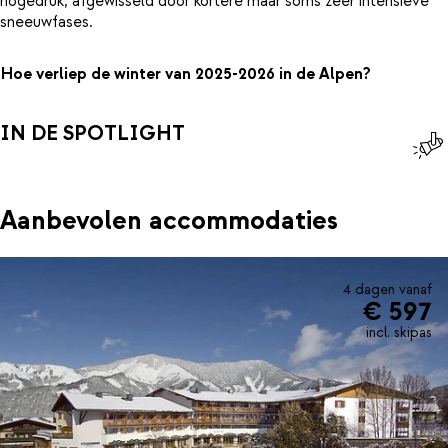
hogedruk, afgewisseld door kortere maar soms zeer intensieve
sneeuwfases.
Hoe verliep de winter van 2025-2026 in de Alpen?
IN DE SPOTLIGHT
Aanbevolen accommodaties
4 dagen vanaf
€ 597
incl. skipas