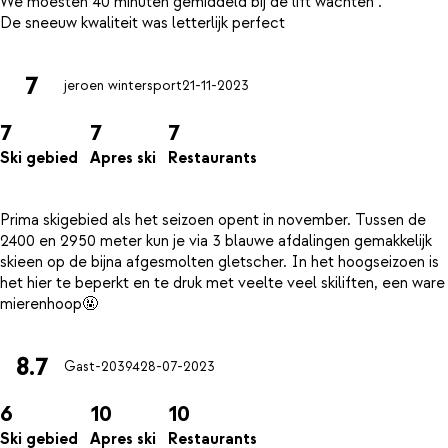
We moesten 40 minuten gemiddeld bij de lift wachten .
7
jeroen wintersport
21-11-2023
7
7
7
Ski gebied
Apres ski
Restaurants
Prima skigebied als het seizoen opent in november. Tussen de
2400 en 2950 meter kun je via 3 blauwe afdalingen gemakkelijk
skieen op de bijna afgesmolten gletscher. In het hoogseizoen is
het hier te beperkt en te druk met veelte veel skiliften, een ware
8.7
Gast-20394
28-07-2023
6
10
10
Ski gebied
Apres ski
Restaurants