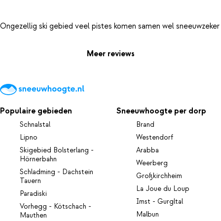
Meer reviews
Populaire gebieden
Sneeuwhoogte per dorp
Schnalstal
Brand
Lipno
Westendorf
Skigebied Bolsterlang -
Arabba
Hörnerbahn
Weerberg
Schladming - Dachstein
Großkirchheim
Tauern
La Joue du Loup
Paradiski
Imst - Gurgltal
Vorhegg - Kötschach -
Malbun
Mauthen