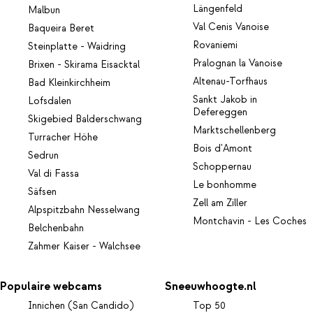
Längenfeld
Malbun
Val Cenis Vanoise
Baqueira Beret
Rovaniemi
Steinplatte - Waidring
Pralognan la Vanoise
Brixen - Skirama Eisacktal
Altenau-Torfhaus
Bad Kleinkirchheim
Sankt Jakob in
Lofsdalen
Defereggen
Skigebied Balderschwang
Marktschellenberg
Turracher Höhe
Bois d'Amont
Sedrun
Schoppernau
Val di Fassa
Le bonhomme
Säfsen
Zell am Ziller
Alpspitzbahn Nesselwang
Montchavin - Les Coches
Belchenbahn
Zahmer Kaiser - Walchsee
Populaire webcams
Sneeuwhoogte.nl
Innichen (San Candido)
Top 50