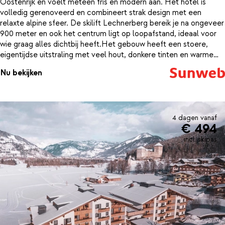
Oostenrijk en voelt meteen fris en modern aan. Het hotel is
volledig gerenoveerd en combineert strak design met een
relaxte alpine sfeer. De skilift Lechnerberg bereik je na ongeveer
900 meter en ook het centrum ligt op loopafstand, ideaal voor
wie graag alles dichtbij heeft.Het gebouw heeft een stoere,
eigentijdse uitstraling met veel hout, donkere tinten en warme
verlichting. In de kamers kom je helemaal tot rust na een dag
Nu bekijken
buiten: comfortabele bedden, moderne badkamers en vaak een
balkon of terras met uitzicht op de bergen of de tuin. Terwijl
buiten de sneeuw kraakt, geniet je binnen van rust en comfort.Na
het skiën is het heerlijk ontspannen in het wellnesscentrum. Je
warmt op in een van de twee sauna’s, de bio-sauna of het Turkse
4 dagen vanaf
€ 494
stoombad, allemaal gratis te gebruiken. Voor een frisse duik is er
een verwarmd buitenzwembad en wie nog energie over heeft,
incl. skipas
kan terecht in de fitnessruimte. ’s Avonds schuif je aan in het
restaurant of drink je iets aan de bar, met halfpension als fijne
extra.De ligging maakt het plaatje compleet: dicht bij het
centrum van Kaprun, met skibushalte op circa 600 meter en
meerdere skigebieden binnen handbereik. Sluit de dag af met
een laatste blik op de besneeuwde bergen en je weet: morgen
wordt weer zo’n fijne wintersportdag.