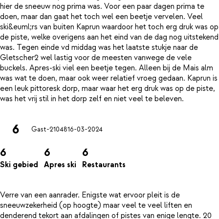
hier de sneeuw nog prima was. Voor een paar dagen prima te
doen, maar dan gaat het toch wel een beetje vervelen. Veel
ski&euml;rs van buiten Kaprun waardoor het toch erg druk was op
de piste, welke overigens aan het eind van de dag nog uitstekend
was. Tegen einde vd middag was het laatste stukje naar de
Gletscher2 wel lastig voor de meesten vanwege de vele
buckels. Apres-ski viel een beetje tegen. Alleen bij de Mais alm
was wat te doen, maar ook weer relatief vroeg gedaan. Kaprun is
een leuk pittoresk dorp, maar waar het erg druk was op de piste,
6
Gast-21048
16-03-2024
6
6
6
Ski gebied
Apres ski
Restaurants
Verre van een aanrader. Enigste wat ervoor pleit is de
sneeuwzekerheid (op hoogte) maar veel te veel liften en
denderend tekort aan afdalingen of pistes van enige lengte. 20