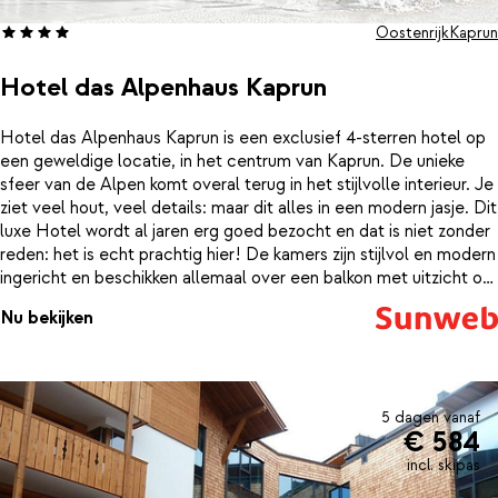
Oostenrijk
Kaprun
Hotel das Alpenhaus Kaprun
Hotel das Alpenhaus Kaprun is een exclusief 4-sterren hotel op
een geweldige locatie, in het centrum van Kaprun. De unieke
sfeer van de Alpen komt overal terug in het stijlvolle interieur. Je
ziet veel hout, veel details: maar dit alles in een modern jasje. Dit
luxe Hotel wordt al jaren erg goed bezocht en dat is niet zonder
reden: het is echt prachtig hier! De kamers zijn stijlvol en modern
ingericht en beschikken allemaal over een balkon met uitzicht op
de omgeving van Kaprun. De kingsize bedden met bijbehorende
Nu bekijken
dikke, typisch Oostenrijkse dekbedden zullen garant staan voor
een goede nachtrust. ‘s Middags, na een mooie dag op de piste
kun je je in Hotel das Alpenhaus ook nog uitstekend vermaken. In
de imposante spa van maar liefst 2 verdiepingen kun je uren
genieten van alle faciliteiten, de rust en het geweldige uitzicht
5 dagen vanaf
€ 584
op de besneeuwde bergtoppen. Ook zijn er verschillende
soorten massages en schoonheidsbehandelingen te boeken. In
incl. skipas
het mooie verwarmde binnen en buitenzwembad kun je ook nog