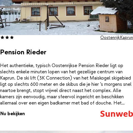
Oostenrijk
Kaprun
Pension Rieder
Het authentieke, typisch Oostenrijkse Pension Rieder ligt op
slechts enkele minuten lopen van het gezellige centrum van
Kaprun. De ski lift (3K Connection) van het Maiskogel skigebied
ligt op slechts 600 meter en de skibus die je hier ’s morgens snel
naartoe brengt, stopt vrijwel direct naast het complex. Alle
kamers zijn eenvoudig, maar sfeervol ingericht en beschikken
allemaal over een eigen badkamer met bad of douche. Het
complex beschikt over een eigen infraroodcabine en een Turks
Nu bekijken
stoombad, waar je na een dag op de piste weer heerlijk kan
bijkomen!