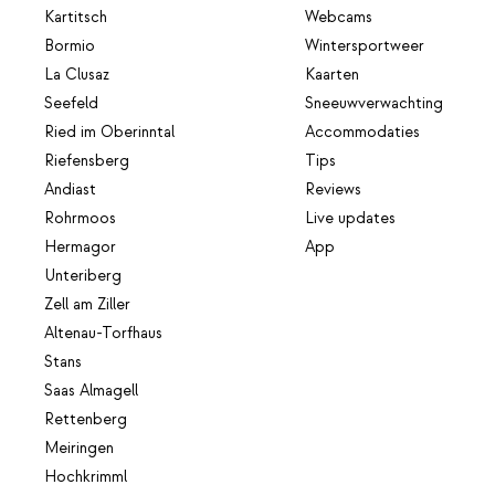
Kartitsch
Webcams
Bormio
Wintersportweer
La Clusaz
Kaarten
Seefeld
Sneeuwverwachting
Ried im Oberinntal
Accommodaties
Riefensberg
Tips
Andiast
Reviews
Rohrmoos
Live updates
Hermagor
App
Unteriberg
Zell am Ziller
Altenau-Torfhaus
Stans
Saas Almagell
Rettenberg
Meiringen
Hochkrimml