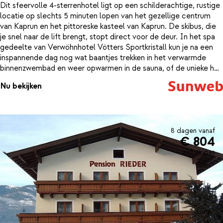
Dit sfeervolle 4-sterrenhotel ligt op een schilderachtige, rustige
locatie op slechts 5 minuten lopen van het gezellige centrum
van Kaprun en het pittoreske kasteel van Kaprun. De skibus, die
je snel naar de lift brengt, stopt direct voor de deur. In het spa
gedeelte van Verwöhnhotel Vötters Sportkristall kun je na een
inspannende dag nog wat baantjes trekken in het verwarmde
binnenzwembad en weer opwarmen in de sauna, of de unieke hot
tub in de openlucht. Tegen betaling kun je ook nog een van de
Nu bekijken
vele een toeslag kan schoonheidsbehandelingen of massages
boeken.
8 dagen vanaf
€ 804
incl. skipas