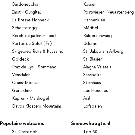
Bardonecchia
Kössen
Imst - Gurgltal
Postwiesen-Neuastenberg
La Bresse Hohneck
Hahnenklee
Schetteregg
Méribel
Berchtesgadener Land
Balderschwang
Portes du Soleil (Fr)
Uderns
Skigebied Ruka & Kuusamo
St. Jakob am Arlberg
Goldeck
St. Blasien
Praz de Lys - Sommand
Alagna Valsesia
Vemdalen
Saariselka
Crans-Montana
Steinhaus
Gerardmer
Les Houches
Kaprun - Maiskogel
Arzl
Davos Klosters Mountains
Lofsdalen
Populaire webcams
Sneeuwhoogte.nl
St. Christoph
Top 50