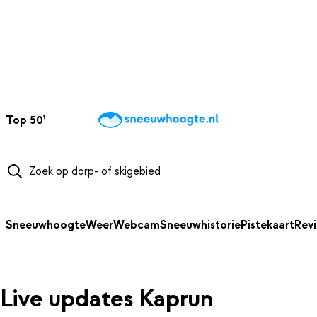
NAAR HOOFDINHOUD
Top 50
Webcams
Wintersportweer
Kaarten
Sneeuwverwacht
Sneeuwhoogte
Weer
Webcam
Sneeuwhistorie
Pistekaart
Rev
Live updates Kaprun