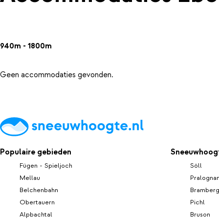
940m - 1800m
Geen accommodaties gevonden.
Populaire gebieden
Sneeuwhoogt
Fügen - Spieljoch
Söll
Mellau
Pralognan
Belchenbahn
Bramber
Obertauern
Pichl
Alpbachtal
Bruson