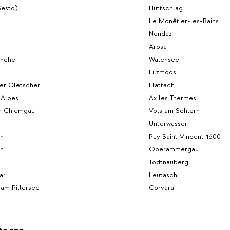
Sesto)
Hüttschlag
Le Monêtier-les-Bains
Nendaz
Arosa
enche
Walchsee
Filzmoos
er Gletscher
Flattach
 Alpes
Ax les Thermes
m Chiemgau
Völs am Schlern
Unterwasser
n
Puy Saint Vincent 1600
n
Oberammergau
i
Todtnauberg
ar
Leutasch
h am Pillersee
Corvara