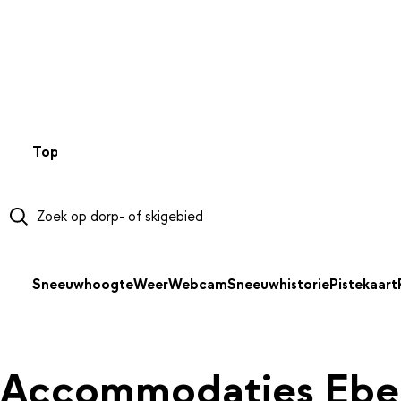
NAAR HOOFDINHOUD
Top 50
Webcams
Wintersportweer
Kaarten
Sneeuwverwa
Sneeuwhoogte
Weer
Webcam
Sneeuwhistorie
Pistekaart
Accommodaties Ebe