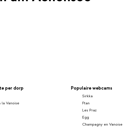
e per dorp
Populaire webcams
Sirkka
 la Vanoise
Ftan
g
Les Praz
Egg
Champagny en Vanoise