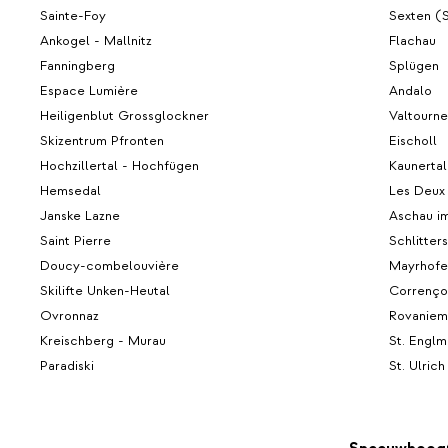
Sainte-Foy
Sexten (
Ankogel - Mallnitz
Flachau
Fanningberg
Splügen
Espace Lumière
Andalo
Heiligenblut Grossglockner
Valtourn
Skizentrum Pfronten
Eischoll
Hochzillertal - Hochfügen
Kaunertal
Hemsedal
Les Deux
Janske Lazne
Aschau i
Saint Pierre
Schlitters
Doucy-combelouvière
Mayrhofe
Skilifte Unken-Heutal
Correnço
Ovronnaz
Rovaniem
Kreischberg - Murau
St. Englm
Paradiski
St. Ulric