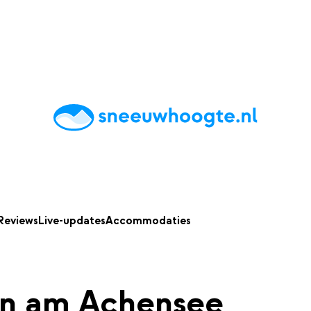
chting
Accommodaties
Tips
Reviews
Live updates
App
Reviews
Live-updates
Accommodaties
n am Achensee