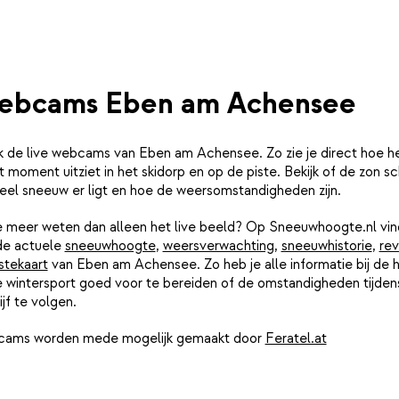
ebcams Eben am Achensee
jk de live webcams van Eben am Achensee. Zo zie je direct hoe he
t moment uitziet in het skidorp en op de piste. Bekijk of de zon sch
eel sneeuw er ligt en hoe de weersomstandigheden zijn.
je meer weten dan alleen het live beeld? Op Sneeuwhoogte.nl vin
de actuele
sneeuwhoogte
,
weersverwachting
,
sneeuwhistorie
,
rev
stekaart
van Eben am Achensee. Zo heb je alle informatie bij de 
e wintersport goed voor te bereiden of de omstandigheden tijdens
ijf te volgen.
ams worden mede mogelijk gemaakt door
Feratel.at