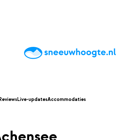
chting
Accommodaties
Tips
Reviews
Live updates
App
Reviews
Live-updates
Accommodaties
chensee