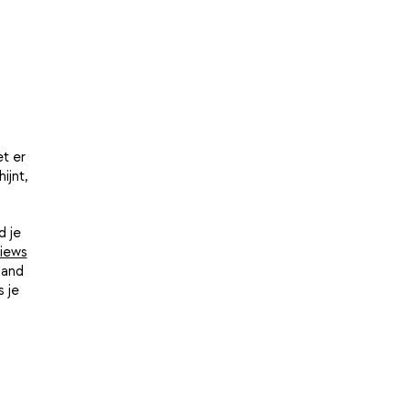
t er
ijnt,
d je
iews
hand
 je