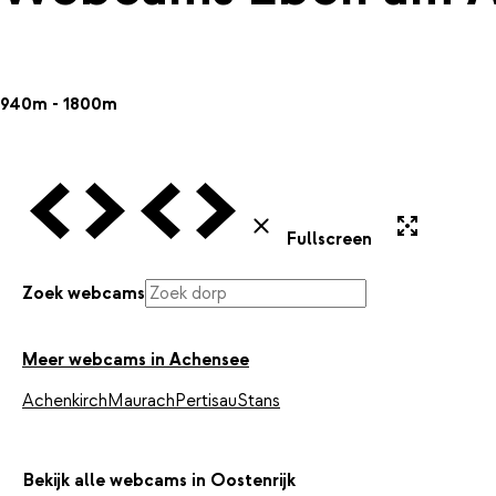
940m - 1800m
Vorige Webcam
Volgende Webcam
Vorige Webcam
Volgende Webcam
Uitvergroten
Sluiten
Fullscreen
Zoek webcams
Meer webcams in Achensee
Achenkirch
Maurach
Pertisau
Stans
Bekijk alle webcams in Oostenrijk