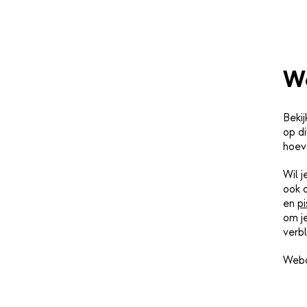
W
Beki
op di
hoev
Wil 
ook 
en
pi
om j
verbl
Webc