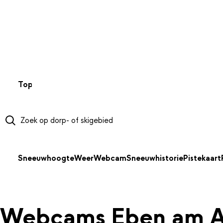
NAAR HOOFDINHOUD
Top 50
Webcams
Wintersportweer
Kaarten
Sneeuwverwa
Sneeuwhoogte
Weer
Webcam
Sneeuwhistorie
Pistekaart
Webcams Eben am A