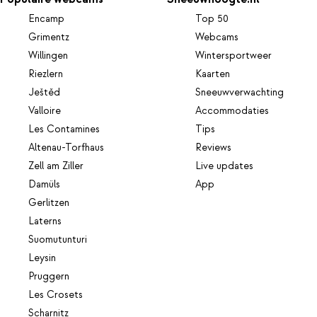
Encamp
Top 50
Grimentz
Webcams
Willingen
Wintersportweer
Riezlern
Kaarten
Ještěd
Sneeuwverwachting
Valloire
Accommodaties
Les Contamines
Tips
Altenau-Torfhaus
Reviews
Zell am Ziller
Live updates
Damüls
App
Gerlitzen
Laterns
Suomutunturi
Leysin
Pruggern
Les Crosets
Scharnitz