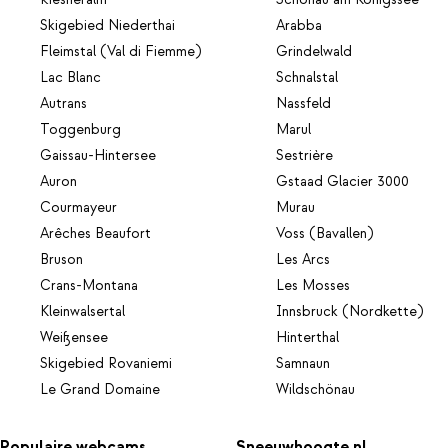
Skigebied Niederthai
Arabba
Fleimstal (Val di Fiemme)
Grindelwald
Lac Blanc
Schnalstal
Autrans
Nassfeld
Toggenburg
Marul
Gaissau-Hintersee
Sestrière
Auron
Gstaad Glacier 3000
Courmayeur
Murau
Arêches Beaufort
Voss (Bavallen)
Bruson
Les Arcs
Crans-Montana
Les Mosses
Kleinwalsertal
Innsbruck (Nordkette)
Weißensee
Hinterthal
Skigebied Rovaniemi
Samnaun
Le Grand Domaine
Wildschönau
Populaire webcams
Sneeuwhoogte.nl