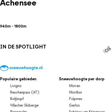
Achensee
940m - 1800m
IN DE SPOTLIGHT
Populaire gebieden
Sneeuwhoogte per dorp
Livigno
Mürren
Reschenpass (AT)
Morillon
Roßkopf
Fulpmes
Villacher Skiberge
Gerlos
Riesneralm
Schönau am Königssee