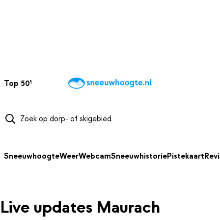
NAAR HOOFDINHOUD
Top 50
Webcams
Wintersportweer
Kaarten
Sneeuwverwacht
Sneeuwhoogte
Weer
Webcam
Sneeuwhistorie
Pistekaart
Rev
Live updates Maurach