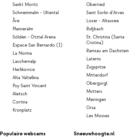
Sankt Moritz
Oberried
Schwemmalm - Ultental
Saint Sorlin d'Arves
Åre
Loser - Altausee
Planneralm
Rußbach
Sölden - Ötztal Arena
St. Christina (Santa
Cristina)
Espace San Bernardo (I)
Ramsau am Dachstein
La Norma
Laterns
Lauchernalp
Zugspitze
Herlikovice
Mitterdorf
Alta Valtellina
Obergurgl
Puy Saint Vincent
Mutters
Aletsch
Meiringen
Cortina
Orsa
Kronplatz
Les Mosses
Populaire webcams
Sneeuwhoogte.nl