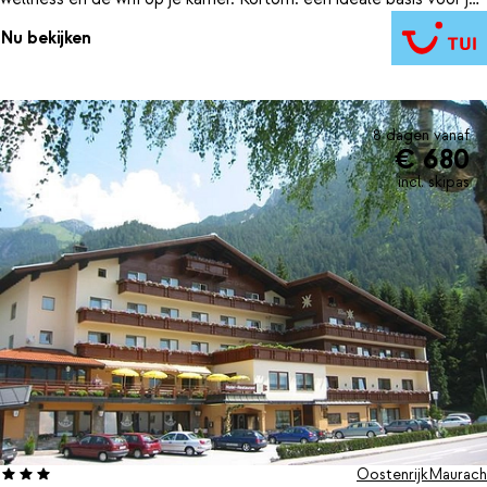
vakantie.
Nu bekijken
8 dagen vanaf
€ 680
incl. skipas
Oostenrijk
Maurach