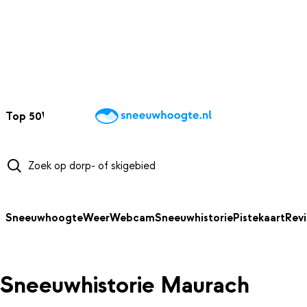
NAAR HOOFDINHOUD
Top 50
Webcams
Wintersportweer
Kaarten
Sneeuwverwacht
Sneeuwhoogte
Weer
Webcam
Sneeuwhistorie
Pistekaart
Rev
Sneeuwhistorie Maurach