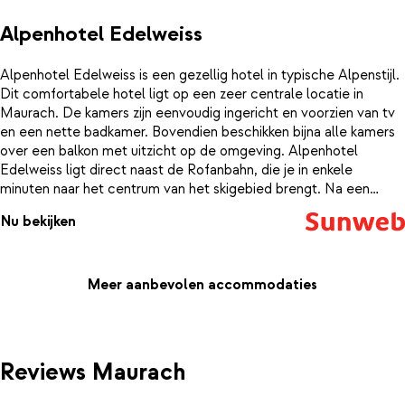
Alpenhotel Edelweiss
Alpenhotel Edelweiss is een gezellig hotel in typische Alpenstijl.
Dit comfortabele hotel ligt op een zeer centrale locatie in
Maurach. De kamers zijn eenvoudig ingericht en voorzien van tv
en een nette badkamer. Bovendien beschikken bijna alle kamers
over een balkon met uitzicht op de omgeving. Alpenhotel
Edelweiss ligt direct naast de Rofanbahn, die je in enkele
minuten naar het centrum van het skigebied brengt. Na een
lange dag in de buitenlucht kun je in de elegante lounge met
Nu bekijken
openhaard genieten van een welverdiend drankje. ’s Avonds kun
je in het authentiek ingerichte restaurant genieten van
traditionele Oostenrijkse (streek) gerechten.
Meer aanbevolen accommodaties
Reviews Maurach