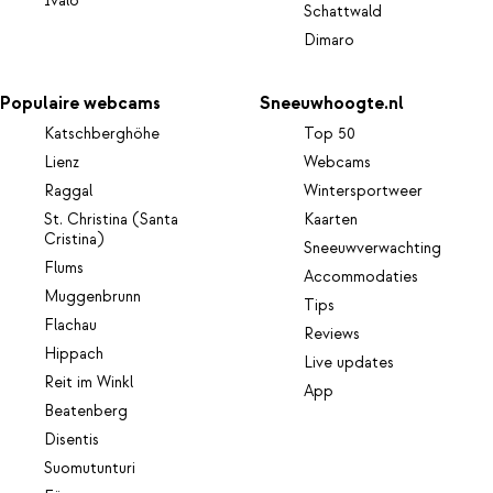
Ivalo
Schattwald
Dimaro
Populaire webcams
Sneeuwhoogte.nl
Katschberghöhe
Top 50
Lienz
Webcams
Raggal
Wintersportweer
St. Christina (Santa
Kaarten
Cristina)
Sneeuwverwachting
Flums
Accommodaties
Muggenbrunn
Tips
Flachau
Reviews
Hippach
Live updates
Reit im Winkl
App
Beatenberg
Disentis
Suomutunturi