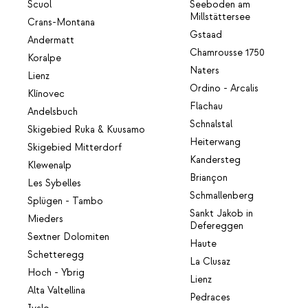
Scuol
Seeboden am
Millstättersee
Crans-Montana
Gstaad
Andermatt
Chamrousse 1750
Koralpe
Naters
Lienz
Ordino - Arcalis
Klínovec
Flachau
Andelsbuch
Schnalstal
Skigebied Ruka & Kuusamo
Heiterwang
Skigebied Mitterdorf
Kandersteg
Klewenalp
Briançon
Les Sybelles
Schmallenberg
Splügen - Tambo
Sankt Jakob in
Mieders
Defereggen
Sextner Dolomiten
Haute
Schetteregg
La Clusaz
Hoch - Ybrig
Lienz
Alta Valtellina
Pedraces