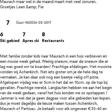
Maurach maar wel in de maand maart met veel zonuren.
7
Gast-9600
26-02-2017
6
7
8
Ski gebied
Apres ski
Restaurants
Met familie zonder kids naar Maurach in een huis verbleven en
een mooie week gehad. Weinig sneeuw, maar de sneeuw die er
lag was goed om te boarden! Prachtige afdalingen. Het mooiste
vonden wij Achenkirch. Net iets groter om je de hele dag te
vermaken. Je kan daar ook nog een beetje veilig off piste.
Afgelopen vrijdag was er 5cm in het dal en 10cm. op de top bij
gevallen. Prachtige wereld. Langlaufen hebben we aan het begin
van de week gedaan, vanaf het huis konden we zo opstappen !
Jammer is wel dat je geen dagpas voor alle gebieden kan kopen,
dus je moet dagelijks de keuze maken tussen Achenkirch,
Maurach of Pertisau. Je betaalt voor elk ongeveer €35-40 en