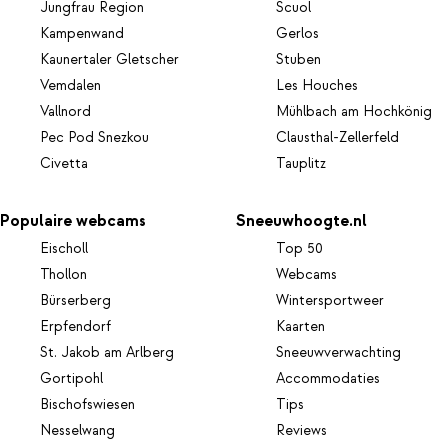
Jungfrau Region
Scuol
Kampenwand
Gerlos
Kaunertaler Gletscher
Stuben
Vemdalen
Les Houches
Vallnord
Mühlbach am Hochkönig
Pec Pod Snezkou
Clausthal-Zellerfeld
Civetta
Tauplitz
Populaire webcams
Sneeuwhoogte.nl
Eischoll
Top 50
Thollon
Webcams
Bürserberg
Wintersportweer
Erpfendorf
Kaarten
St. Jakob am Arlberg
Sneeuwverwachting
Gortipohl
Accommodaties
Bischofswiesen
Tips
Nesselwang
Reviews