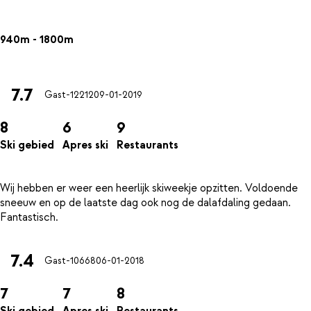
940m - 1800m
7.7
Gast-12212
09-01-2019
8
6
9
Ski gebied
Apres ski
Restaurants
Wij hebben er weer een heerlijk skiweekje opzitten. Voldoende
sneeuw en op de laatste dag ook nog de dalafdaling gedaan.
7.4
Gast-10668
06-01-2018
7
7
8