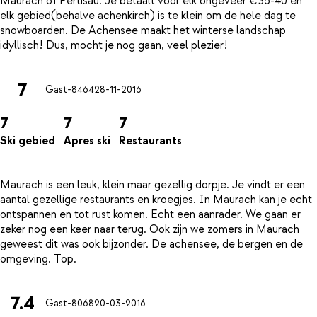
Maurach of Pertisau. Je betaalt voor elk ongeveer €35-40 en
elk gebied(behalve achenkirch) is te klein om de hele dag te
snowboarden. De Achensee maakt het winterse landschap
7
Gast-8464
28-11-2016
7
7
7
Ski gebied
Apres ski
Restaurants
Maurach is een leuk, klein maar gezellig dorpje. Je vindt er een
aantal gezellige restaurants en kroegjes. In Maurach kan je echt
ontspannen en tot rust komen. Echt een aanrader. We gaan er
zeker nog een keer naar terug. Ook zijn we zomers in Maurach
geweest dit was ook bijzonder. De achensee, de bergen en de
7.4
Gast-8068
20-03-2016