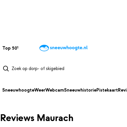
NAAR HOOFDINHOUD
Top 50
Webcams
Wintersportweer
Kaarten
Sneeuwverwacht
Sneeuwhoogte
Weer
Webcam
Sneeuwhistorie
Pistekaart
Rev
Reviews Maurach