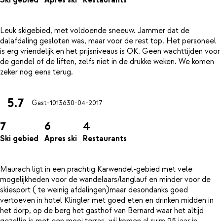
Ski gebied
Apres ski
Restaurants
Leuk skigebied, met voldoende sneeuw. Jammer dat de
dalafdaling gesloten was, maar voor de rest top. Het personeel
is erg vriendelijk en het prijsniveaus is OK. Geen wachttijden voor
de gondel of de liften, zelfs niet in de drukke weken. We komen
5.7
Gast-10136
30-04-2017
7
6
4
Ski gebied
Apres ski
Restaurants
Maurach ligt in een prachtig Karwendel-gebied met vele
mogelijkheden voor de wandelaars/langlauf en minder voor de
skiesport ( te weinig afdalingen)maar desondanks goed
vertoeven in hotel Klingler met goed eten en drinken midden in
het dorp, op de berg het gasthof van Bernard waar het altijd