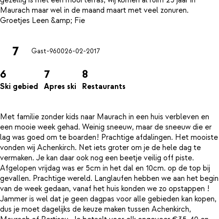
gezellig is met een mooi terras, wij komen al ruim 25 jaar in
Maurach maar wel in de maand maart met veel zonuren.
7
Gast-9600
26-02-2017
6
7
8
Ski gebied
Apres ski
Restaurants
Met familie zonder kids naar Maurach in een huis verbleven en
een mooie week gehad. Weinig sneeuw, maar de sneeuw die er
lag was goed om te boarden! Prachtige afdalingen. Het mooiste
vonden wij Achenkirch. Net iets groter om je de hele dag te
vermaken. Je kan daar ook nog een beetje veilig off piste.
Afgelopen vrijdag was er 5cm in het dal en 10cm. op de top bij
gevallen. Prachtige wereld. Langlaufen hebben we aan het begin
van de week gedaan, vanaf het huis konden we zo opstappen !
Jammer is wel dat je geen dagpas voor alle gebieden kan kopen,
dus je moet dagelijks de keuze maken tussen Achenkirch,