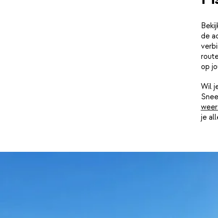
Bekij
de ac
verbi
route
op j
Wil 
Snee
weer
je al