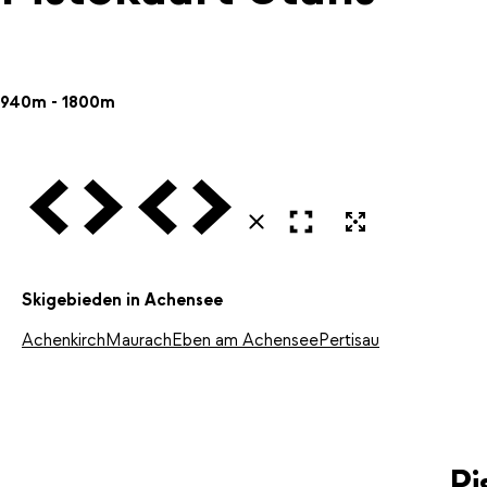
940m - 1800m
Vorige
Volgende
Vorige
Volgende
Open in volledig scherm
Uitvergroten
Sluiten
Skigebieden in Achensee
Achenkirch
Maurach
Eben am Achensee
Pertisau
Pi