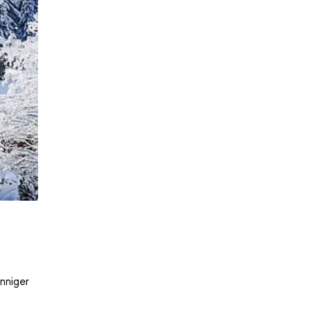
nniger