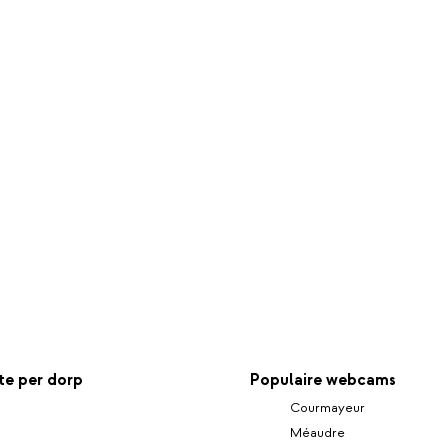
e per dorp
Populaire webcams
Courmayeur
Méaudre