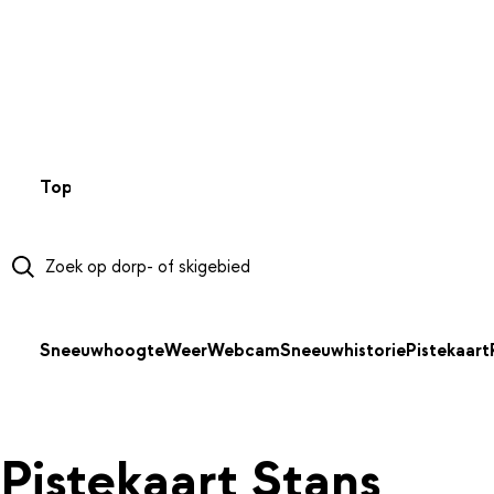
NAAR HOOFDINHOUD
Top 50
Webcams
Wintersportweer
Kaarten
Sneeuwverwa
Sneeuwhoogte
Weer
Webcam
Sneeuwhistorie
Pistekaart
Pistekaart Stans