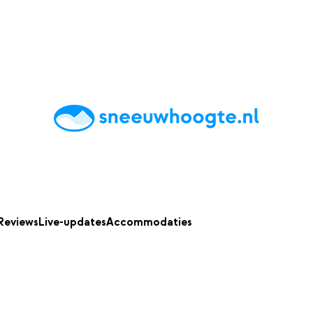
chting
Accommodaties
Tips
Reviews
Live updates
App
Reviews
Live-updates
Accommodaties