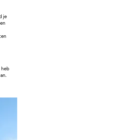
d je
 en
ten
 heb
aan.