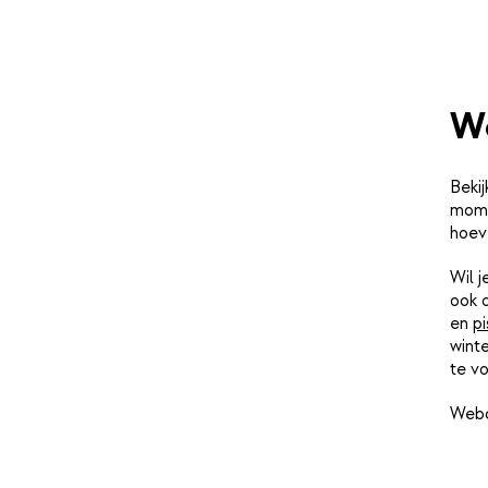
W
Bekij
momen
hoev
Wil 
ook 
en
pi
winte
te vo
Webc