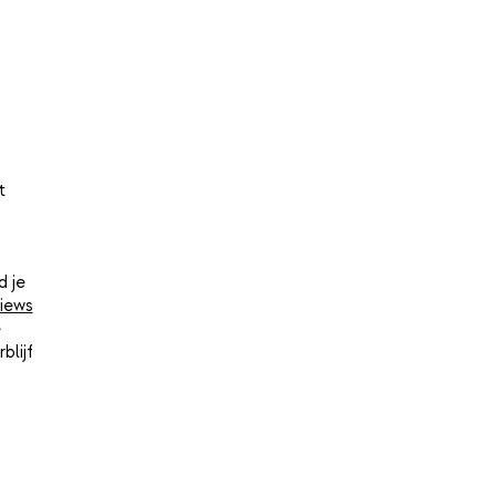
t
d je
iews
e
blijf