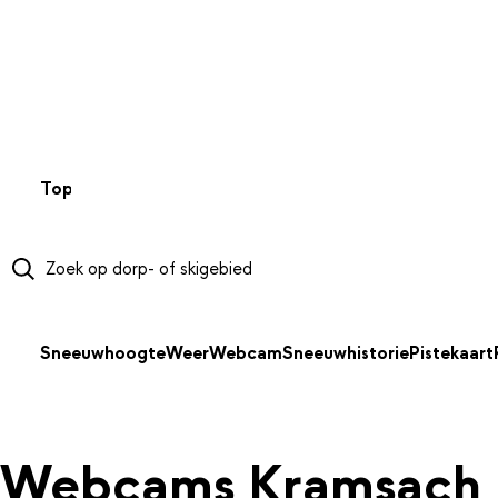
NAAR HOOFDINHOUD
Top 50
Webcams
Wintersportweer
Kaarten
Sneeuwverwa
Sneeuwhoogte
Weer
Webcam
Sneeuwhistorie
Pistekaart
Webcams Kramsach