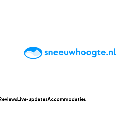
chting
Accommodaties
Tips
Reviews
Live updates
App
Reviews
Live-updates
Accommodaties