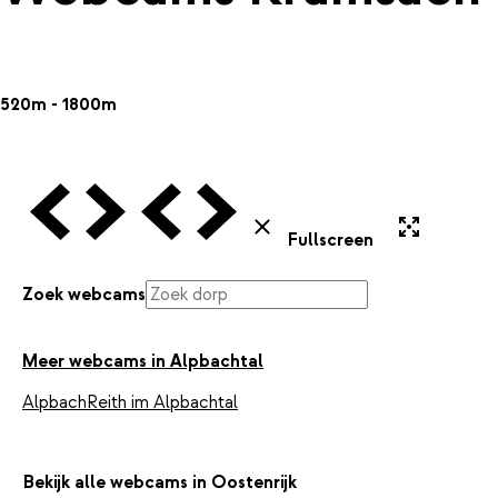
520m - 1800m
Vorige Webcam
Volgende Webcam
Vorige Webcam
Volgende Webcam
Uitvergroten
Sluiten
Fullscreen
Zoek webcams
Meer webcams in Alpbachtal
Alpbach
Reith im Alpbachtal
Bekijk alle webcams in Oostenrijk