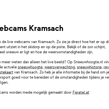
ebcams Kramsach
k de live webcams van Kramsach. Zo zie je direct hoe het er op di
t uitziet in het skidorp en op de piste. Bekijk of de zon schijnt,
eel sneeuw er ligt en hoe de weersomstandigheden zijn.
je meer weten dan alleen het live beeld? Op Sneeuwhoogte.nl vin
de actuele
sneeuwhoogte
,
weersverwachting
,
sneeuwhistorie
,
rev
stekaart
van Kramsach. Zo heb je alle informatie bij de hand om j
rsport goed voor te bereiden of de omstandigheden tijdens je ver
lgen.
ams worden mede mogelijk gemaakt door
Feratel.at