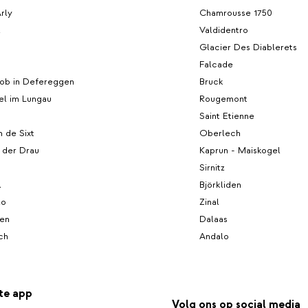
Arly
Chamrousse 1750
l
Valdidentro
Glacier Des Diablerets
Falcade
kob in Defereggen
Bruck
el im Lungau
Rougemont
Saint Etienne
n de Sixt
Oberlech
n der Drau
Kaprun - Maiskogel
Sirnitz
l
Björkliden
lo
Zinal
en
Dalaas
ch
Andalo
te app
Volg ons op social media