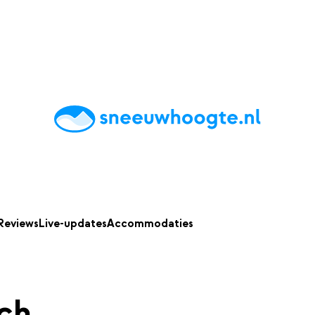
chting
Accommodaties
Tips
Reviews
Live updates
App
Reviews
Live-updates
Accommodaties
ch