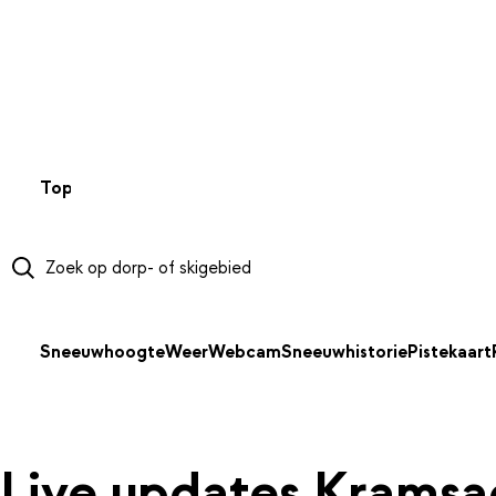
NAAR HOOFDINHOUD
Top 50
Webcams
Wintersportweer
Kaarten
Sneeuwverwa
Sneeuwhoogte
Weer
Webcam
Sneeuwhistorie
Pistekaart
Live updates Kramsa