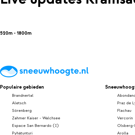
520m - 1800m
Populaire gebieden
Sneeuwhoogt
Brandnertal
Abondan
Aletsch
Praz de L
Sörenberg
Flachau
Zahmer Kaiser - Walchsee
Vercorin
Espace San Bernardo (I)
Olsberg-
Pyhätunturi
Arolla