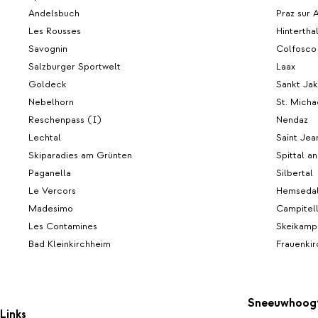
Andelsbuch
Praz sur 
Les Rousses
Hintertha
Savognin
Colfosco
Salzburger Sportwelt
Laax
Goldeck
Sankt Ja
Nebelhorn
St. Micha
Reschenpass (I)
Nendaz
Lechtal
Saint Jea
Skiparadies am Grünten
Spittal a
Paganella
Silbertal
Le Vercors
Hemseda
Madesimo
Campitel
Les Contamines
Skeikamp
Bad Kleinkirchheim
Frauenkir
Sneeuwhoog
Links