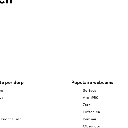
e per dorp
Populaire webcams
ce
Serfaus
ys
Arc 1950
Zürs
Lofsdalen
Bruchhausen
Ramsau
Oberndorf