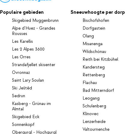
Populaire gebieden
Sneeuwhoogte per dorp
Skigebied Muggenbrunn
Bischofshofen
Alpe d'Huez - Grandes
Dorfgastein
Rousses
Olang
Les Karellis
Misanenga
Les 2 Alpes 3600
Wildschönau
Les Orres
Reith bei Kitzbühel
Strandafjellet skisenter
Kandersteg
Ovronnaz
Rettenberg
Saint Lary Soulan
Flachau
Ski Ještěd
Bad Mitterndorf
Sedrun
Leogang
Kasberg - Grünau im
Schulenberg
Almtal
Klínovec
Skigebied Eck
Lenzerheide
Sonnenkopf
Valtournenche
Obergurgl - Hochgurgl