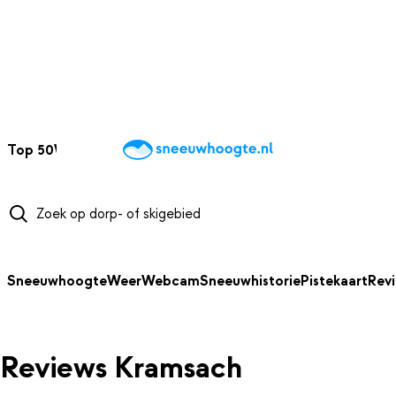
NAAR HOOFDINHOUD
Top 50
Webcams
Wintersportweer
Kaarten
Sneeuwverwacht
Sneeuwhoogte
Weer
Webcam
Sneeuwhistorie
Pistekaart
Rev
Reviews Kramsach