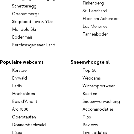
Finkenberg
Schetteregg
St. Leonhard
Oberammergau
Eben am Achensee
Skigebied Levi & Ylläs
Les Menuires
Mondolè Ski
Tannenboden
Bodenmais
Berchtesgadener Land
Populaire webcams
Sneeuwhoogte.nl
Koralpe
Top 50
Ehrwald
Webcams
Ladis
Wintersportweer
Hochsölden
Kaarten
Bois d'Amont
Sneeuwverwachting
Arc 1800
Accommodaties
Oberstaufen
Tips
Donnersbachwald
Reviews
Lélex
Live updates