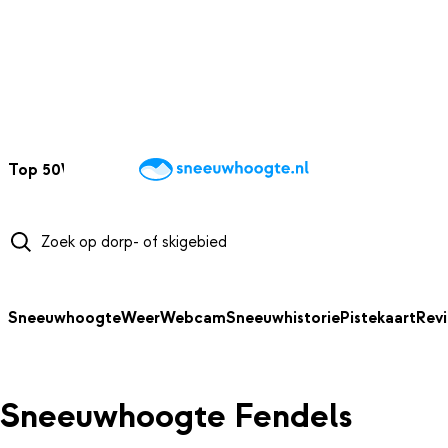
NAAR HOOFDINHOUD
Top 50
Webcams
Wintersportweer
Kaarten
Sneeuwverwacht
Sneeuwhoogte
Weer
Webcam
Sneeuwhistorie
Pistekaart
Rev
Sneeuwhoogte Fendels