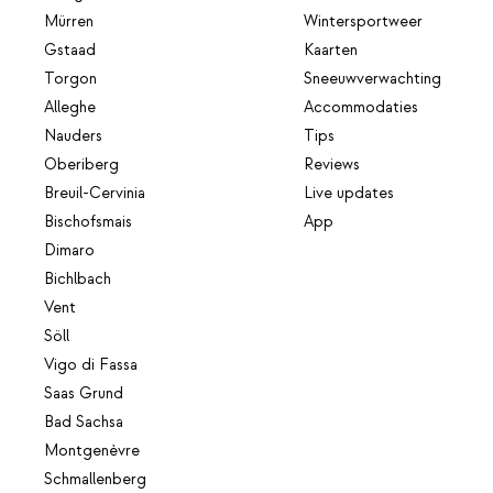
Mürren
Wintersportweer
Gstaad
Kaarten
Torgon
Sneeuwverwachting
Alleghe
Accommodaties
Nauders
Tips
Oberiberg
Reviews
Breuil-Cervinia
Live updates
Bischofsmais
App
Dimaro
Bichlbach
Vent
Söll
Vigo di Fassa
Saas Grund
Bad Sachsa
Montgenèvre
Schmallenberg