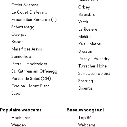
Innerkrems
Ortler Skiarena
Orbey
Le Collet D'allevard
Baiersbronn
Espace San Bernardo (I)
Vattiz
Schetteregg
La Rosière
Oberjoch
Mühltal
Bruson
Kals - Matrei
Massif des Aravis
Brusson
Sonnenkopf
Peisey - Vallandry
Pitztal - Hochzeiger
Turracher Höhe
St. Kathrein am Offenegg
Saint Jean de Sixt
Portes du Soleil (CH)
Sterzing
Evasion - Mont Blanc
Disentis
Scuol
Populaire webcams
Sneeuwhoogte.nl
Hochfilzen
Top 50
Wengen
Webcams