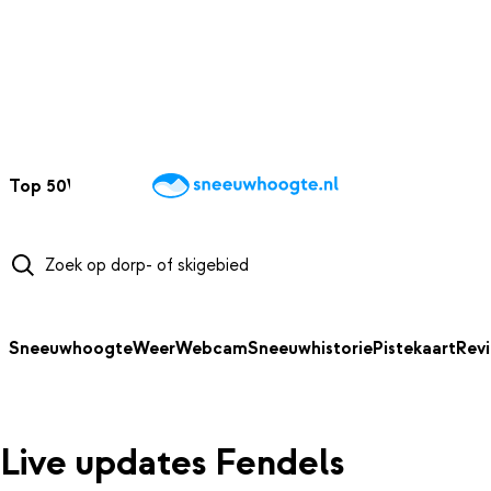
NAAR HOOFDINHOUD
Top 50
Webcams
Wintersportweer
Kaarten
Sneeuwverwacht
Sneeuwhoogte
Weer
Webcam
Sneeuwhistorie
Pistekaart
Rev
Live updates Fendels