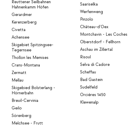
Reuttener Seilbahnen
Saariselka
Hahnenkamm Höfen
Werfenweng
Gerardmer
Pinzolo
Kerenzerberg
Château-d'Oex
Civetta
Montchavin - Les Coches
Achensee
Oberstdorf - Fellhorn
Skigebiet Spitzingsee-
Aschau im Zillertal
Tegernsee
Risoul
Thollon les Memises
Selva di Cadore
Crans-Montana
Scheffau
Zermatt
Bad Gastein
Mellau
Sudelfeld
Skigebied Bolsterlang -
Hörnerbahn
Orcières 1450
Breuil-Cervinia
Klewenalp
Geilo
Sörenberg
Melchsee - Frutt