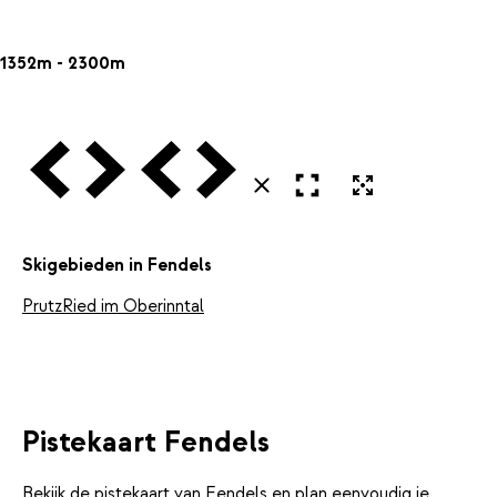
1352m - 2300m
Vorige
Volgende
Vorige
Volgende
Open in volledig scherm
Uitvergroten
Sluiten
Skigebieden in Fendels
Prutz
Ried im Oberinntal
Pistekaart Fendels
Bekijk de pistekaart van Fendels en plan eenvoudig je