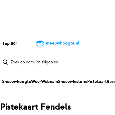
NAAR HOOFDINHOUD
Top 50
Webcams
Wintersportweer
Kaarten
Sneeuwverwacht
Sneeuwhoogte
Weer
Webcam
Sneeuwhistorie
Pistekaart
Rev
Pistekaart Fendels