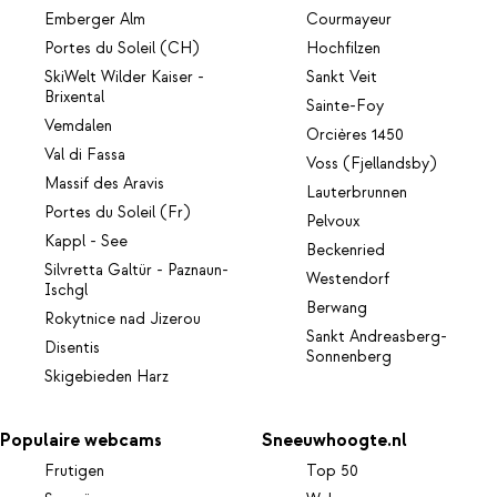
Emberger Alm
Courmayeur
Portes du Soleil (CH)
Hochfilzen
SkiWelt Wilder Kaiser -
Sankt Veit
Brixental
Sainte-Foy
Vemdalen
Orcières 1450
Val di Fassa
Voss (Fjellandsby)
Massif des Aravis
Lauterbrunnen
Portes du Soleil (Fr)
Pelvoux
Kappl - See
Beckenried
Silvretta Galtür - Paznaun-
Westendorf
Ischgl
Berwang
Rokytnice nad Jizerou
Sankt Andreasberg-
Disentis
Sonnenberg
Skigebieden Harz
Populaire webcams
Sneeuwhoogte.nl
Frutigen
Top 50