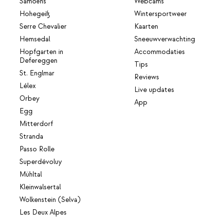
Samoëns
Webcams
Hohegeiß
Wintersportweer
Serre Chevalier
Kaarten
Hemsedal
Sneeuwverwachting
Hopfgarten in
Accommodaties
Defereggen
Tips
St. Englmar
Reviews
Lélex
Live updates
Orbey
App
Egg
Mitterdorf
Stranda
Passo Rolle
Superdévoluy
Mühltal
Kleinwalsertal
Wolkenstein (Selva)
Les Deux Alpes