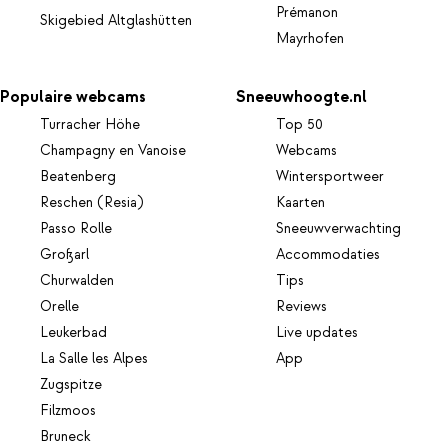
Prémanon
Skigebied Altglashütten
Mayrhofen
Populaire webcams
Sneeuwhoogte.nl
Turracher Höhe
Top 50
Champagny en Vanoise
Webcams
Beatenberg
Wintersportweer
Reschen (Resia)
Kaarten
Passo Rolle
Sneeuwverwachting
Großarl
Accommodaties
Churwalden
Tips
Orelle
Reviews
Leukerbad
Live updates
La Salle les Alpes
App
Zugspitze
Filzmoos
Bruneck