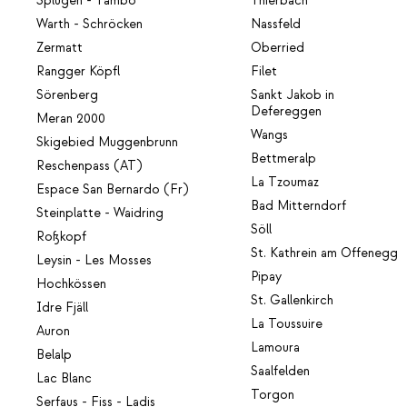
Splügen - Tambo
Thierbach
Warth - Schröcken
Nassfeld
Zermatt
Oberried
Rangger Köpfl
Filet
Sörenberg
Sankt Jakob in
Defereggen
Meran 2000
Wangs
Skigebied Muggenbrunn
Bettmeralp
Reschenpass (AT)
La Tzoumaz
Espace San Bernardo (Fr)
Bad Mitterndorf
Steinplatte - Waidring
Söll
Roßkopf
St. Kathrein am Offenegg
Leysin - Les Mosses
Pipay
Hochkössen
St. Gallenkirch
Idre Fjäll
La Toussuire
Auron
Lamoura
Belalp
Saalfelden
Lac Blanc
Torgon
Serfaus - Fiss - Ladis