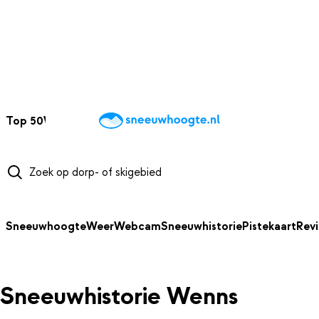
NAAR HOOFDINHOUD
Top 50
Webcams
Wintersportweer
Kaarten
Sneeuwverwacht
Sneeuwhoogte
Weer
Webcam
Sneeuwhistorie
Pistekaart
Rev
Sneeuwhistorie Wenns