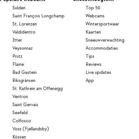
Sulden
Top 50
Saint François Longchamp
Webcams
St. Lorenzen
Wintersportweer
Valdidentro
Kaarten
Itter
Sneeuwverwachting
Veysonnaz
Accommodaties
Prutz
Tips
Flaine
Reviews
Bad Gastein
Live updates
Riksgränsen
App
St. Kathrein am Offenegg
Ventron
Saint Gervais
Seefeld
Colfosco
Voss (Fjellandsby)
Kössen