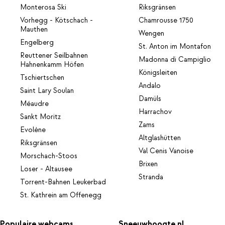
Monterosa Ski
Riksgränsen
Vorhegg - Kötschach -
Chamrousse 1750
Mauthen
Wengen
Engelberg
St. Anton im Montafon
Reuttener Seilbahnen
Madonna di Campiglio
Hahnenkamm Höfen
Königsleiten
Tschiertschen
Andalo
Saint Lary Soulan
Damüls
Méaudre
Harrachov
Sankt Moritz
Zams
Evolène
Altglashütten
Riksgränsen
Val Cenis Vanoise
Morschach-Stoos
Brixen
Loser - Altausee
Stranda
Torrent-Bahnen Leukerbad
St. Kathrein am Offenegg
Populaire webcams
Sneeuwhoogte.nl