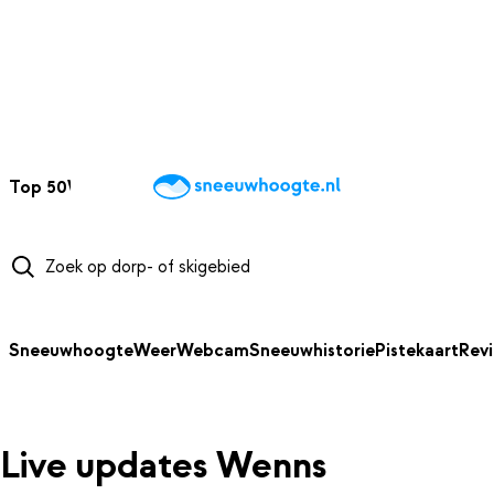
NAAR HOOFDINHOUD
Top 50
Webcams
Wintersportweer
Kaarten
Sneeuwverwacht
Sneeuwhoogte
Weer
Webcam
Sneeuwhistorie
Pistekaart
Rev
Live updates Wenns