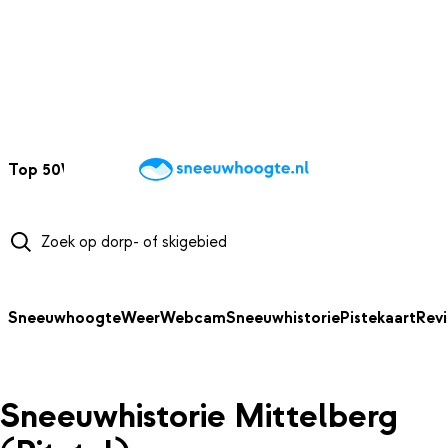
NAAR HOOFDINHOUD
Top 50
Webcams
Wintersportweer
Kaarten
Sneeuwverwacht
Sneeuwhoogte
Weer
Webcam
Sneeuwhistorie
Pistekaart
Rev
Sneeuwhistorie Mittelberg