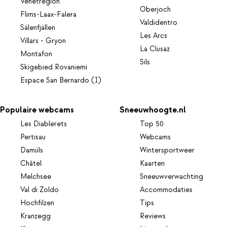
Venetregion
Oberjoch
Flims-Laax-Falera
Valdidentro
Sälenfjällen
Les Arcs
Villars - Gryon
La Clusaz
Montafon
Sils
Skigebied Rovaniemi
Espace San Bernardo (I)
Populaire webcams
Sneeuwhoogte.nl
Les Diablerets
Top 50
Pertisau
Webcams
Damüls
Wintersportweer
Châtel
Kaarten
Melchsee
Sneeuwverwachting
Val di Zoldo
Accommodaties
Hochfilzen
Tips
Kranzegg
Reviews