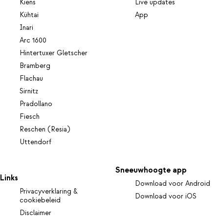
Kiens
Live updates
Kühtai
App
Inari
Arc 1600
Hintertuxer Gletscher
Bramberg
Flachau
Sirnitz
Pradollano
Fiesch
Reschen (Resia)
Uttendorf
Sneeuwhoogte app
Links
Download voor Android
Privacyverklaring &
Download voor iOS
cookiebeleid
Disclaimer