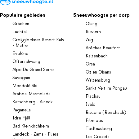
Populaire gebieden
Sneeuwhoogte per dorp
Grächen
Olang
Lachtal
Riezlern
Großglockner Resort Kals
Zug
- Matrei
Arêches Beaufort
Evolène
Kaltenbach
Ofterschwang
Orsa
Alpe Du Grand Serre
Oz en Oisans
Savognin
Waltensburg
Mondolè Ski
Sankt Veit im Pongau
Arabba-Marmolada
Flachau
Katschberg - Aineck
Ivalo
Paganella
Riscone (Reischach)
Idre Fjäll
Filzmoos
Bad Kleinkirchheim
Todtnauberg
Landeck - Zams - Fliess
Les Crosets