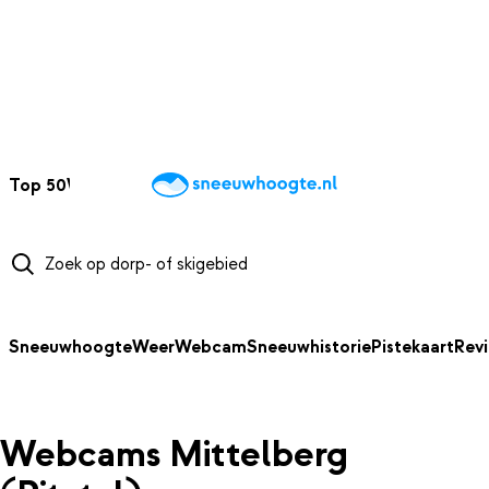
NAAR HOOFDINHOUD
Top 50
Webcams
Wintersportweer
Kaarten
Sneeuwverwacht
Sneeuwhoogte
Weer
Webcam
Sneeuwhistorie
Pistekaart
Rev
Webcams Mittelberg