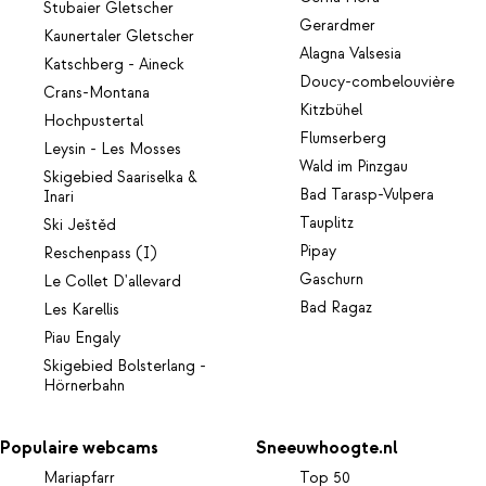
Stubaier Gletscher
Gerardmer
Kaunertaler Gletscher
Alagna Valsesia
Katschberg - Aineck
Doucy-combelouvière
Crans-Montana
Kitzbühel
Hochpustertal
Flumserberg
Leysin - Les Mosses
Wald im Pinzgau
Skigebied Saariselka &
Bad Tarasp-Vulpera
Inari
Tauplitz
Ski Ještěd
Pipay
Reschenpass (I)
Gaschurn
Le Collet D'allevard
Bad Ragaz
Les Karellis
Piau Engaly
Skigebied Bolsterlang -
Hörnerbahn
Populaire webcams
Sneeuwhoogte.nl
Mariapfarr
Top 50