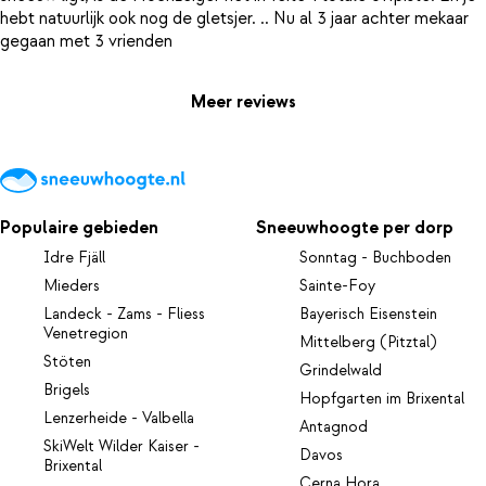
hebt natuurlijk ook nog de gletsjer. .. Nu al 3 jaar achter mekaar
Meer reviews
Populaire gebieden
Sneeuwhoogte per dorp
Idre Fjäll
Sonntag - Buchboden
Mieders
Sainte-Foy
Landeck - Zams - Fliess
Bayerisch Eisenstein
Venetregion
Mittelberg (Pitztal)
Stöten
Grindelwald
Brigels
Hopfgarten im Brixental
Lenzerheide - Valbella
Antagnod
SkiWelt Wilder Kaiser -
Davos
Brixental
Cerna Hora