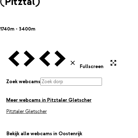
(Pitztal)
1740m - 3400m
Vorige Webcam
Volgende Webcam
Vorige Webcam
Volgende Webcam
Uitvergroten
Sluiten
Fullscreen
Zoek webcams
Meer webcams in Pitztaler Gletscher
Pitztaler Gletscher
Bekijk alle webcams in Oostenrijk