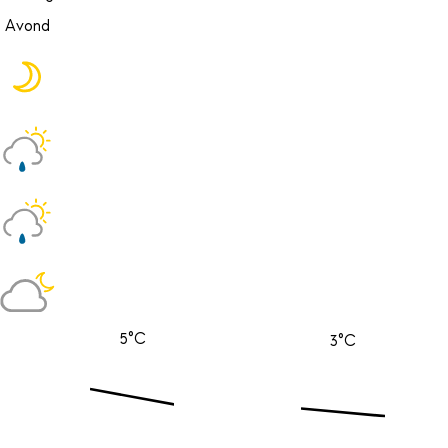
Avond
5°C
3°C