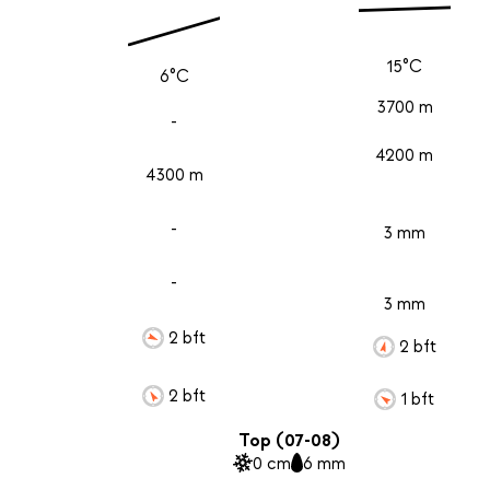
15°C
6°C
3700 m
-
4200 m
4300 m
-
3 mm
-
3 mm
2 bft
2 bft
2 bft
1 bft
Top (07-08)
0 cm
6 mm