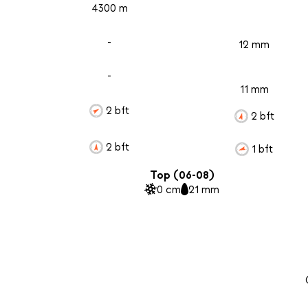
4300 m
-
12 mm
-
11 mm
2 bft
2 bft
2 bft
1 bft
Top (06-08)
0 cm
21 mm