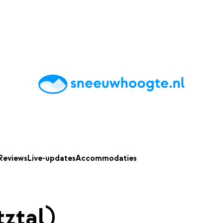
chting
Accommodaties
Tips
Reviews
Live updates
App
Reviews
Live-updates
Accommodaties
ztal)