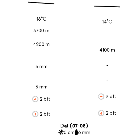
16°C
14°C
3700 m
-
4200 m
4100 m
-
3 mm
-
3 mm
2 bft
2 bft
2 bft
2 bft
Dal (07-08)
0 cm
6 mm