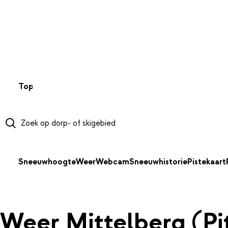
NAAR HOOFDINHOUD
Top 50
Webcams
Wintersportweer
Kaarten
Sneeuwverwa
Sneeuwhoogte
Weer
Webcam
Sneeuwhistorie
Pistekaart
Weer Mittelberg (Pit