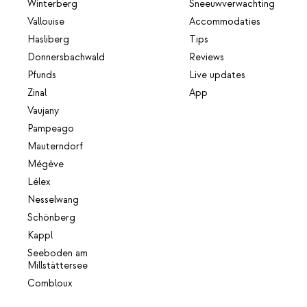
Winterberg
Sneeuwverwachting
Vallouise
Accommodaties
Hasliberg
Tips
Donnersbachwald
Reviews
Pfunds
Live updates
Zinal
App
Vaujany
Pampeago
Mauterndorf
Mégève
Lélex
Nesselwang
Schönberg
Kappl
Seeboden am
Millstättersee
Combloux