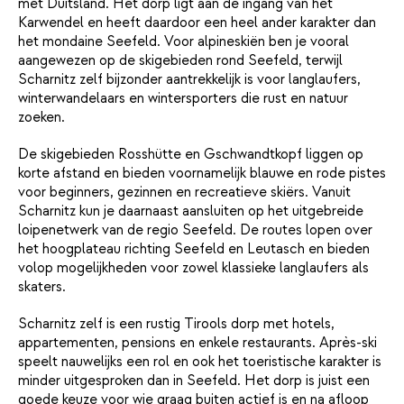
met Duitsland. Het dorp ligt aan de ingang van het
Karwendel en heeft daardoor een heel ander karakter dan
het mondaine Seefeld. Voor alpineskiën ben je vooral
aangewezen op de skigebieden rond Seefeld, terwijl
Scharnitz zelf bijzonder aantrekkelijk is voor langlaufers,
winterwandelaars en wintersporters die rust en natuur
zoeken.
De skigebieden Rosshütte en Gschwandtkopf liggen op
korte afstand en bieden voornamelijk blauwe en rode pistes
voor beginners, gezinnen en recreatieve skiërs. Vanuit
Scharnitz kun je daarnaast aansluiten op het uitgebreide
loipenetwerk van de regio Seefeld. De routes lopen over
het hoogplateau richting Seefeld en Leutasch en bieden
volop mogelijkheden voor zowel klassieke langlaufers als
skaters.
Scharnitz zelf is een rustig Tirools dorp met hotels,
appartementen, pensions en enkele restaurants. Après-ski
speelt nauwelijks een rol en ook het toeristische karakter is
minder uitgesproken dan in Seefeld. Het dorp is juist een
goede keuze voor wie graag buiten actief is en na afloop