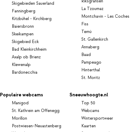
Riksgränsen
Skigebieden Sauerland
La Tzoumaz
Fanningberg
Montchavin - Les Coches
Kitzbühel - Kirchberg
Fiss
Baiersbronn
Temù
Skeikampen
St. Gallenkirch
Skigebied Eck
Annaberg
Bad Kleinkirchheim
Baad
Axalp ob Brienz
Pampeago
Klewenalp
Hinterthal
Bardonecchia
St. Moritz
Populaire webcams
Sneeuwhoogte.nl
Manigod
Top 50
St. Kathrein am Offenegg
Webcams
Morillon
Wintersportweer
Postwiesen-Neuastenberg
Kaarten