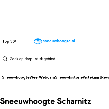
NAAR HOOFDINHOUD
Top 50
Webcams
Wintersportweer
Kaarten
Sneeuwverwacht
Sneeuwhoogte
Weer
Webcam
Sneeuwhistorie
Pistekaart
Rev
Sneeuwhoogte Scharnitz