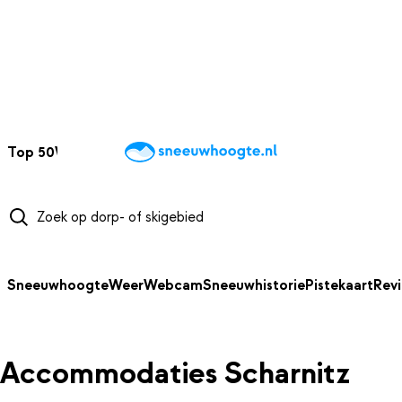
NAAR HOOFDINHOUD
Top 50
Webcams
Wintersportweer
Kaarten
Sneeuwverwacht
Sneeuwhoogte
Weer
Webcam
Sneeuwhistorie
Pistekaart
Rev
Accommodaties Scharnitz