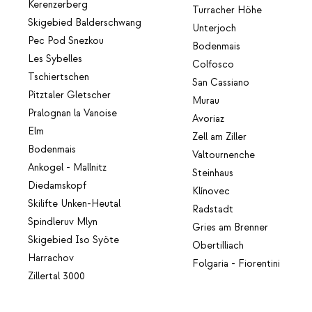
Kerenzerberg
Turracher Höhe
Skigebied Balderschwang
Unterjoch
Pec Pod Snezkou
Bodenmais
Les Sybelles
Colfosco
Tschiertschen
San Cassiano
Pitztaler Gletscher
Murau
Pralognan la Vanoise
Avoriaz
Elm
Zell am Ziller
Bodenmais
Valtournenche
Ankogel - Mallnitz
Steinhaus
Diedamskopf
Klínovec
Skilifte Unken-Heutal
Radstadt
Spindleruv Mlyn
Gries am Brenner
Skigebied Iso Syöte
Obertilliach
Harrachov
Folgaria - Fiorentini
Zillertal 3000