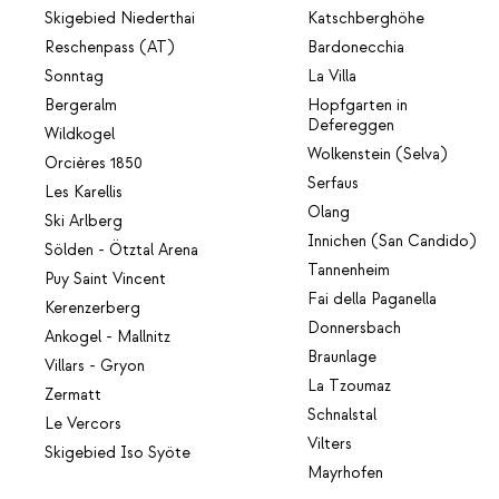
Skigebied Niederthai
Katschberghöhe
Reschenpass (AT)
Bardonecchia
Sonntag
La Villa
Bergeralm
Hopfgarten in
Defereggen
Wildkogel
Wolkenstein (Selva)
Orcières 1850
Serfaus
Les Karellis
Olang
Ski Arlberg
Innichen (San Candido)
Sölden - Ötztal Arena
Tannenheim
Puy Saint Vincent
Fai della Paganella
Kerenzerberg
Donnersbach
Ankogel - Mallnitz
Braunlage
Villars - Gryon
La Tzoumaz
Zermatt
Schnalstal
Le Vercors
Vilters
Skigebied Iso Syöte
Mayrhofen