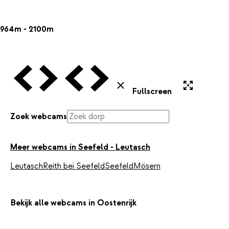
964m - 2100m
Vorige Webcam
Volgende Webcam
Vorige Webcam
Volgende Webcam
Uitvergroten
Sluiten
Fullscreen
Zoek webcams
Meer webcams in Seefeld - Leutasch
Leutasch
Reith bei Seefeld
Seefeld
Mösern
Bekijk alle webcams in Oostenrijk