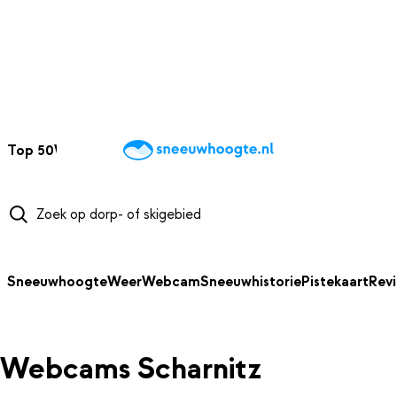
NAAR HOOFDINHOUD
Top 50
Webcams
Wintersportweer
Kaarten
Sneeuwverwacht
Sneeuwhoogte
Weer
Webcam
Sneeuwhistorie
Pistekaart
Rev
Webcams Scharnitz