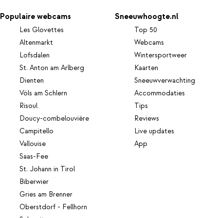
Populaire webcams
Sneeuwhoogte.nl
Les Glovettes
Top 50
Altenmarkt
Webcams
Lofsdalen
Wintersportweer
St. Anton am Arlberg
Kaarten
Dienten
Sneeuwverwachting
Völs am Schlern
Accommodaties
Risoul
Tips
Doucy-combelouvière
Reviews
Campitello
Live updates
Vallouise
App
Saas-Fee
St. Johann in Tirol
Biberwier
Gries am Brenner
Oberstdorf - Fellhorn