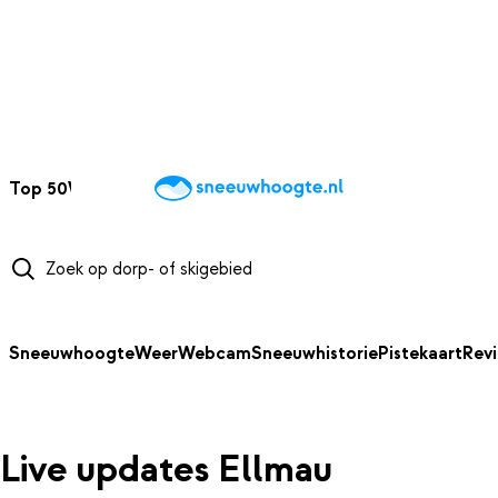
NAAR HOOFDINHOUD
Top 50
Webcams
Wintersportweer
Kaarten
Sneeuwverwacht
Sneeuwhoogte
Weer
Webcam
Sneeuwhistorie
Pistekaart
Rev
Live updates Ellmau