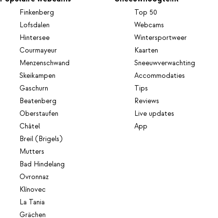
Finkenberg
Top 50
Lofsdalen
Webcams
Hintersee
Wintersportweer
Courmayeur
Kaarten
Menzenschwand
Sneeuwverwachting
Skeikampen
Accommodaties
Gaschurn
Tips
Beatenberg
Reviews
Oberstaufen
Live updates
Châtel
App
Breil (Brigels)
Mutters
Bad Hindelang
Ovronnaz
Klínovec
La Tania
Grächen