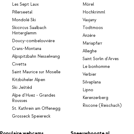
Les Sept Laux
Mörel
Pillerseetal
Hochkrimml
Mondolè Ski
Vaujany
Skicircus Saalbach
Todtmoos
Hinterglemm
Anzère
Doucy-combelouvière
Mariapfarr
Crans-Montana
Alleghe
Alpspitzbahn Nesselwang
Saint Sorlin d'Arves
Civetta
Le bonhomme
Saint Maurice sur Moselle
Verbier
Kitzbüheler Alpen
Silvaplana
Ski Ještěd
Lipno
Alpe d'Huez - Grandes
Kerenzerberg
Rousses
Riscone (Reischach)
St. Kathrein am Offenegg
Grosseck Speiereck
Populaire webcams
Sneeuwhoogte.nl