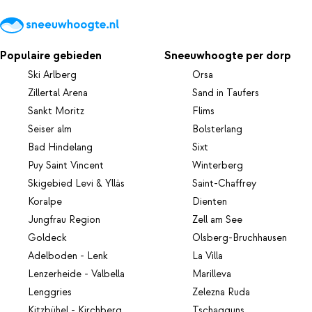
Populaire gebieden
Sneeuwhoogte per dorp
Ski Arlberg
Orsa
Zillertal Arena
Sand in Taufers
Sankt Moritz
Flims
Seiser alm
Bolsterlang
Bad Hindelang
Sixt
Puy Saint Vincent
Winterberg
Skigebied Levi & Ylläs
Saint-Chaffrey
Koralpe
Dienten
Jungfrau Region
Zell am See
Goldeck
Olsberg-Bruchhausen
Adelboden - Lenk
La Villa
Lenzerheide - Valbella
Marilleva
Lenggries
Zelezna Ruda
Kitzbühel - Kirchberg
Tschagguns