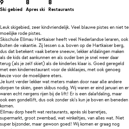
9
8
8
Ski gebied
Apres ski
Restaurants
Leuk skigebied, zeer kindvriendelijk. Veel blauwe pistes en niet te
moeilijke rode pistes.
Skischule Ellmau Hartkaiser heeft veel Nederlandse leraren, ook
buiten de vakantie. Zij lessen o.a. boven op de Hartkaiser berg,
dus dat betekent vaak betere sneeuw, lekker afdalingen maken
als de kids dat aankunnen en als ouder ben je snel weer daar
terug (als je zelf skiet) als de kinderles klaar is. Goed geregeld
met een kinderrestaurant voor de skiklasjes, met ook genoeg
keuze voor de moeilijkere eters.
Je kunt verder lekker wat meters maken door naar alle andere
dorpen te skiën, geen skibus nodig. Wij waren er eind januari en er
waren echt nergens rijen bij de lift! Er is een dalafdaling, maar
ook een gondellift, dus ook zonder ski's kun je boven en beneden
komen.
Ellmau dorp heeft wat restaurants, après ski barretjes,
supermarkt, groot zwembad, wat winkeltjes, van alles wat. Niet
super bijzonder, maar gewoon goed! Wij komen er graag nog