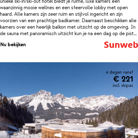
unieke ski-in/ski-out hotel biedt je ruime, luxe kamers een
waanzinnig mooie wellnes en een sfeervolle lobby met open
haard. Alle kamers zijn zeer ruim en stijlvol ingericht en zijn
voorzien van een prachtige badkamer. Daarnaast beschikken alle
kamers over een heerlijk balkon met uitzicht op de omgeving. In
de sauna met panoramisch uitzicht kun je na een dag op de piste
weer helemaal opwarmen. En in het verwarmde binnen-en
Nu bekijken
buitenzwembad met uitzicht op de besneeuwde bergtoppen kun
je ook nog wat ontspannende baantjes trekken. Of liever
ontspannen in de rustruime met uitzicht op de Wilder Kaiser?
Allemaal mogelijk! Zin in een drankje? In de trendy lounge kun je
bij het knisperende houtvuur genieten van een goed glas wijn,
4 dagen vanaf
€ 221
een lekker biertje of een heerlijke cocktail.
incl. skipas