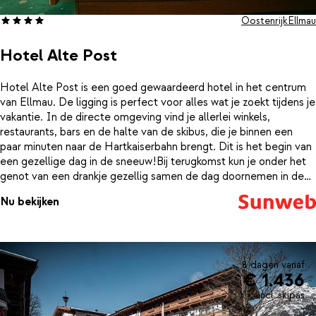
Oostenrijk
Ellmau
Hotel Alte Post
Hotel Alte Post is een goed gewaardeerd hotel in het centrum
van Ellmau. De ligging is perfect voor alles wat je zoekt tijdens je
vakantie. In de directe omgeving vind je allerlei winkels,
restaurants, bars en de halte van de skibus, die je binnen een
paar minuten naar de Hartkaiserbahn brengt. Dit is het begin van
een gezellige dag in de sneeuw!Bij terugkomst kun je onder het
genot van een drankje gezellig samen de dag doornemen in de
lounge met open haard. Als je behoefte hebt aan wat meer
Nu bekijken
ontspanning, probeer dan eens de sauna van Hotel Alte Post.
8 dagen vanaf
€ 1.436
incl. skipas