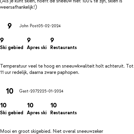
(Als je kunt skiën, hoeft de sneeuw niet 100% te zijn, skiën is
9
John Post
05-02-2024
9
9
9
Ski gebied
Apres ski
Restaurants
Temperatuur veel te hoog en sneeuwkwaliteit holt achteruit. Tot
10
Gast-20722
25-01-2024
10
10
10
Ski gebied
Apres ski
Restaurants