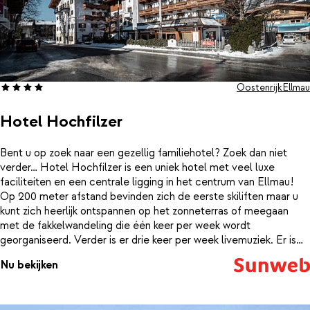
Oostenrijk
Ellmau
Hotel Hochfilzer
Bent u op zoek naar een gezellig familiehotel? Zoek dan niet
verder… Hotel Hochfilzer is een uniek hotel met veel luxe
faciliteiten en een centrale ligging in het centrum van Ellmau!
Op 200 meter afstand bevinden zich de eerste skiliften maar u
kunt zich heerlijk ontspannen op het zonneterras of meegaan
met de fakkelwandeling die één keer per week wordt
georganiseerd. Verder is er drie keer per week livemuziek. Er is
hier zelfs aan de kinderen gedacht, zo is er van zondag tot vrijdag
Nu bekijken
van 18.00 tot 20.00 uur kinderoppas inclusief kinderdiner met
speciale kindermenu's. Maar ook de nodige ontspanning is hier
terug te vinden, bijkomen is namelijk mogelijk in de sauna, het