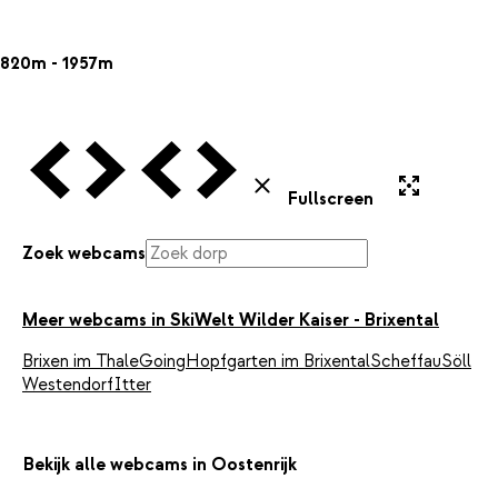
820m - 1957m
Vorige Webcam
Volgende Webcam
Vorige Webcam
Volgende Webcam
Uitvergroten
Sluiten
Fullscreen
Zoek webcams
Meer webcams in SkiWelt Wilder Kaiser - Brixental
Brixen im Thale
Going
Hopfgarten im Brixental
Scheffau
Söll
Westendorf
Itter
Bekijk alle webcams in Oostenrijk