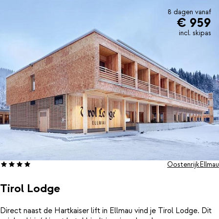
zwembad en de whirlpool. U zult weer helemaal uitgerust zijn na
een verblijf in Hotel Hochfilzer!
8 dagen vanaf
€ 959
incl. skipas
Oostenrijk
Ellmau
Tirol Lodge
Direct naast de Hartkaiser lift in Ellmau vind je Tirol Lodge. Dit