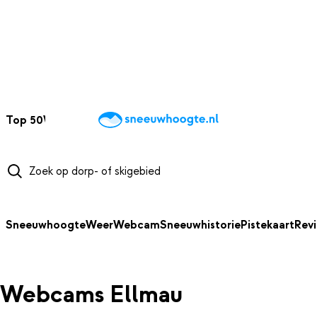
NAAR HOOFDINHOUD
Top 50
Webcams
Wintersportweer
Kaarten
Sneeuwverwacht
Sneeuwhoogte
Weer
Webcam
Sneeuwhistorie
Pistekaart
Rev
Webcams Ellmau