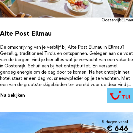
Oostenrijk
Ellmau
Alte Post Ellmau
De omschrijving van je verblijf bij Alte Post Ellmau in Ellmau?
Gezellig, traditioneel Tirols en ontspannen. Gelegen aan de voet
van de bergen, vind je hier alles wat je verwacht van een vakantie
in Oostenrijk. Schuif aan bij het ontbijtbuffet. En verzamel
genoeg energie om de dag door te komen. Na het ontbijt in het
hotel staat er een dag vol sneeuwplezier op je te wachten. Met
een van de grootste skigebieden ter wereld voor de deur vind je
hier een waar winterparadijs. Van 288 kilometer aan skipistes tot
Nu bekijken
rodelbanen. Hier is altijd genoeg te doen. En aan het eind van de
dag? Dan ga je met de voetjes omhoog in je comfortabele en
ruime hotelkamer. Of ga je ontspannen in de wellness van Alte
Post Ellmau. Opwarmen in de sauna klinkt niet als een slecht
plan. Heerlijk, zo'n wintersportvakantie in Ellmau.
8 dagen vanaf
€ 646