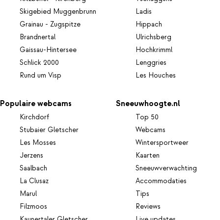
Skigebied Muggenbrunn
Ladis
Grainau - Zugspitze
Hippach
Brandnertal
Ulrichsberg
Gaissau-Hintersee
Hochkrimml
Schlick 2000
Lenggries
Rund um Visp
Les Houches
Populaire webcams
Sneeuwhoogte.nl
Kirchdorf
Top 50
Stubaier Gletscher
Webcams
Les Mosses
Wintersportweer
Jerzens
Kaarten
Saalbach
Sneeuwverwachting
La Clusaz
Accommodaties
Marul
Tips
Filzmoos
Reviews
Kaunertaler Gletscher
Live updates