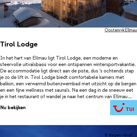
Oostenrijk
Ellmau
Tirol Lodge
In het hart van Ellmau ligt Tirol Lodge, een moderne en
sfeervolle uitvalsbasis voor een ontspannen wintersportvakantie.
De accommodatie ligt direct aan de piste, dus ’s ochtends stap
je zo de lift in. Tirol Lodge biedt comfortabele kamers met
balkon, een verwarmd buitenzwembad met uitzicht op de bergen
en een fijne wellness met sauna’s. Na een dag in de sneeuw eet
je in het restaurant of wandel je naar het centrum van Ellmau.
Een gezellig dorp met een prachtig uitzicht op de Wilder Kaiser.
Nu bekijken
Oostenrijk is hier op haar best: knus, actief en ontspannen
tegelijk. Op een kwartier lopen bezoek je het bergmeer
Filzalmsee of het zwemparadijs KaiserBad. Tip: maak een dagtrip
naar het sfeervolle Kitzbühel, op slechts 30 minuten rijden. Dit
wordt een wintersport in Tirol om nooit meer te vergeten.
8 dagen vanaf