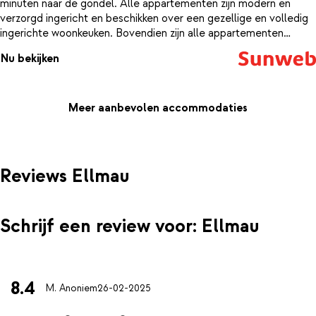
minuten naar de gondel. Alle appartementen zijn modern en
verzorgd ingericht en beschikken over een gezellige en volledig
ingerichte woonkeuken. Bovendien zijn alle appartementen
voorzien van een balkon met panoramisch uitzicht op de
Nu bekijken
besneeuwde bergen.
Meer aanbevolen accommodaties
Reviews Ellmau
Schrijf een review voor: Ellmau
8.4
M. Anoniem
26-02-2025