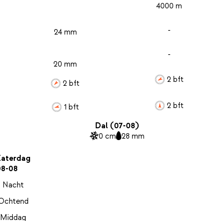
4000 m
-
24 mm
-
20 mm
2 bft
2 bft
2 bft
1 bft
Dal (07-08)
0 cm
28 mm
Zaterdag
08-08
Nacht
Ochtend
Middag