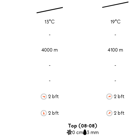
13°C
19°C
-
-
4000 m
4100 m
-
-
-
-
2 bft
2 bft
2 bft
2 bft
Top (08-08)
0 cm
3 mm