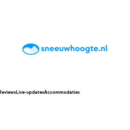
chting
Accommodaties
Tips
Reviews
Live updates
App
Reviews
Live-updates
Accommodaties