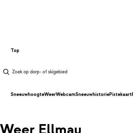
NAAR HOOFDINHOUD
Top 50
Webcams
Wintersportweer
Kaarten
Sneeuwverwa
Sneeuwhoogte
Weer
Webcam
Sneeuwhistorie
Pistekaart
Weer Ellmau