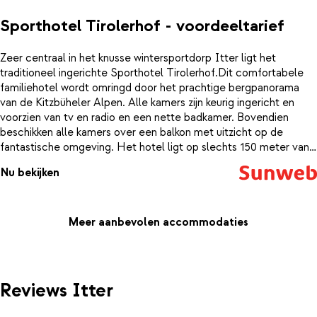
Sporthotel Tirolerhof - voordeeltarief
Zeer centraal in het knusse wintersportdorp Itter ligt het
traditioneel ingerichte Sporthotel Tirolerhof.Dit comfortabele
familiehotel wordt omringd door het prachtige bergpanorama
van de Kitzbüheler Alpen. Alle kamers zijn keurig ingericht en
voorzien van tv en radio en een nette badkamer. Bovendien
beschikken alle kamers over een balkon met uitzicht op de
fantastische omgeving. Het hotel ligt op slechts 150 meter van
het centrum.Na een lekkere dag op de piste kun je helemaal
Nu bekijken
bijkomen in het wellness gedeelte van Spothotel Tirolerhof. In
het mooie binnenzwembad kun je wat ontspannende baantjes
trekken en in de sauna of het Turks stoombad kun je weer op
temperatuur komen. In de gezellige stube van het hotel kun
Meer aanbevolen accommodaties
genieten van een glühwein, een goed glas bier of een lekkere
warme choco! ’s Avonds worden er in het traditioneel ingerichte
restaurant heerlijke gerechten geserveerd.
Reviews Itter