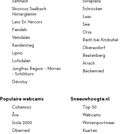
Samnaun
Silvaplana
Skicircus Saalbach
Schröcken
Hinterglemm
Laax
Lans En Vercors
See
Fendels
Orsa
Vemdalen
Reith bei Kitzbühel
Kandersteg
Oberaudorf
Lipno
Beatenberg
Lofsdalen
Arrach
Jungfrau Region - Mürren
Beckenried
- Schilthorn
Dévoluy
Populaire webcams
Sneeuwhoogte.nl
Cohennoz
Top 50
Åre
Webcams
Isola 2000
Wintersportweer
Oberried
Kaarten