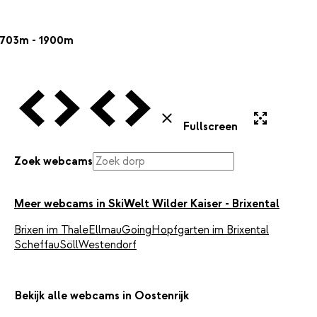
703m - 1900m
Vorige Webcam
Volgende Webcam
Vorige Webcam
Volgende Webcam
Uitvergroten
Sluiten
Fullscreen
Zoek webcams
Meer webcams in SkiWelt Wilder Kaiser - Brixental
Brixen im Thale
Ellmau
Going
Hopfgarten im Brixental
Scheffau
Söll
Westendorf
Bekijk alle webcams in Oostenrijk