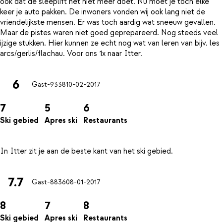
ook dat de sleeplift het niet meer doet. Nu moet je toch elke
keer je auto pakken. De inwoners vonden wij ook lang niet de
vriendelijkste mensen. Er was toch aardig wat sneeuw gevallen.
Maar de pistes waren niet goed geprepareerd. Nog steeds veel
ijzige stukken. Hier kunnen ze echt nog wat van leren van bijv. les
6
Gast-9338
10-02-2017
7
5
6
Ski gebied
Apres ski
Restaurants
7.7
Gast-8836
08-01-2017
8
7
8
Ski gebied
Apres ski
Restaurants