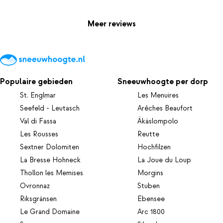
Meer reviews
Populaire gebieden
Sneeuwhoogte per dorp
St. Englmar
Les Menuires
Seefeld - Leutasch
Arêches Beaufort
Val di Fassa
Äkäslompolo
Les Rousses
Reutte
Sextner Dolomiten
Hochfilzen
La Bresse Hohneck
La Joue du Loup
Thollon les Memises
Morgins
Ovronnaz
Stuben
Riksgränsen
Ebensee
Le Grand Domaine
Arc 1800