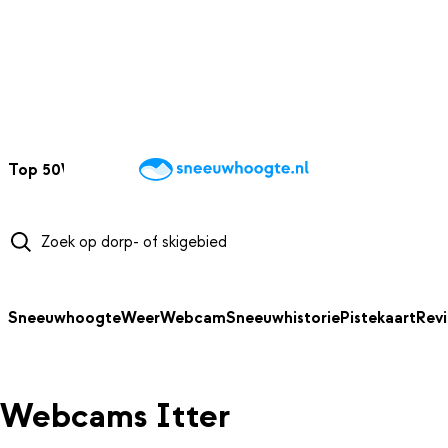
NAAR HOOFDINHOUD
Top 50
Webcams
Wintersportweer
Kaarten
Sneeuwverwacht
Sneeuwhoogte
Weer
Webcam
Sneeuwhistorie
Pistekaart
Rev
Webcams Itter