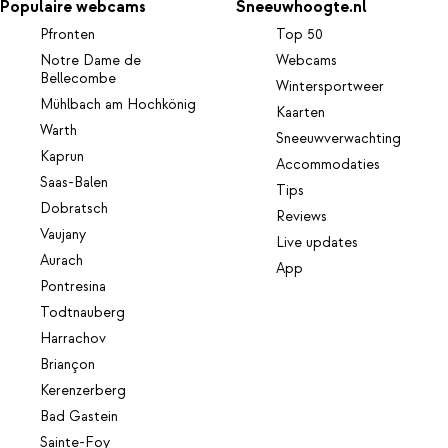
Populaire webcams
Sneeuwhoogte.nl
Pfronten
Top 50
Notre Dame de
Webcams
Bellecombe
Wintersportweer
Mühlbach am Hochkönig
Kaarten
Warth
Sneeuwverwachting
Kaprun
Accommodaties
Saas-Balen
Tips
Dobratsch
Reviews
Vaujany
Live updates
Aurach
App
Pontresina
Todtnauberg
Harrachov
Briançon
Kerenzerberg
Bad Gastein
Sainte-Foy