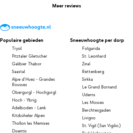
Meer reviews
Populaire gebieden
Sneeuwhoogte per dorp
Trysil
Folgarida
Pitztaler Gletscher
St. Leonhard
Galibier Thabor
Zinal
Saastal
Rettenberg
Alpe d'Huez - Grandes
Sirkka
Rousses
Le Grand Bornand
Obergurgl - Hochgurgl
Uderns
Hoch - Ybrig
Les Mosses
Adelboden - Lenk
Berchtesgaden
Kitzbüheler Alpen
Livigno
Thollon les Memises
St. Vigil (San Vigilio)
Disentis