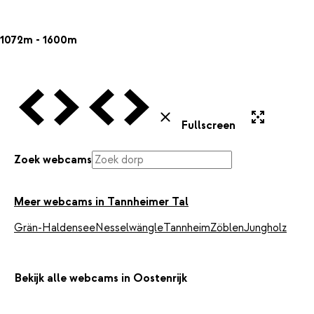
1072m - 1600m
Vorige Webcam
Volgende Webcam
Vorige Webcam
Volgende Webcam
Uitvergroten
Sluiten
Fullscreen
Zoek webcams
Meer webcams in Tannheimer Tal
Grän-Haldensee
Nesselwängle
Tannheim
Zöblen
Jungholz
Bekijk alle webcams in Oostenrijk