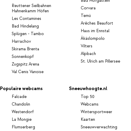
Bad Hofgastein
Reuttener Seilbahnen
Corvara
Hahnenkamm Höfen
Temù
Les Contamines
Arêches Beaufort
Bad Hindelang
Haus im Ennstal
Splügen - Tambo
Äkäslompolo
Harrachov
Vilters
Skirama Brenta
Alpbach
Sonnenkopf
St. Ulrich am Pillersee
Zugspitz Arena
Val Cenis Vanoise
Populaire webcams
Sneeuwhoogte.nl
Falcade
Top 50
Chandolin
Webcams
Westendorf
Wintersportweer
La Mongie
Kaarten
Flumserberg
Sneeuwverwachting