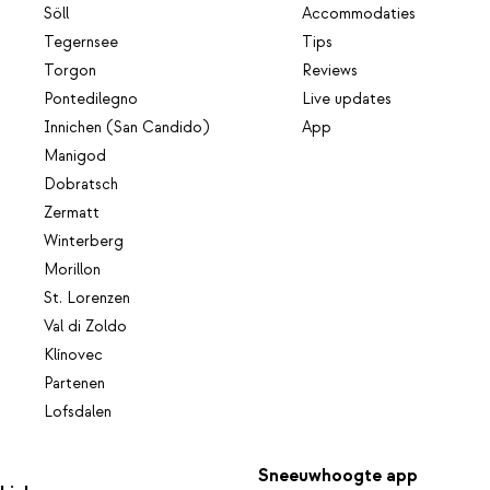
Söll
Accommodaties
Tegernsee
Tips
Torgon
Reviews
Pontedilegno
Live updates
Innichen (San Candido)
App
Manigod
Dobratsch
Zermatt
Winterberg
Morillon
St. Lorenzen
Val di Zoldo
Klínovec
Partenen
Lofsdalen
Sneeuwhoogte app