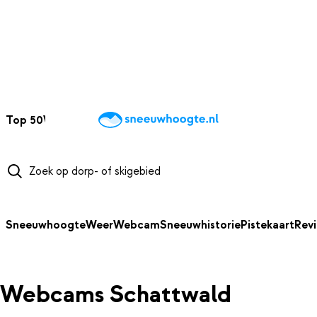
NAAR HOOFDINHOUD
Top 50
Webcams
Wintersportweer
Kaarten
Sneeuwverwacht
Sneeuwhoogte
Weer
Webcam
Sneeuwhistorie
Pistekaart
Rev
Webcams Schattwald