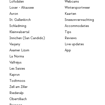
Lofsdalen
Webcams
Loser - Altausee
Wintersportweer
Auron
Kaarten
St. Gallenkirch
Sneeuwverwachting
Schladming
Accommodaties
Kleinwalsertal
Tips
Innichen (San Candido)
Reviews
Vaujany
Live updates
Axamer Lizum
App
La Norma
Valfréjus
Les Saisies
Kaprun
Todtmoos
Zell am Ziller
Riederalp
Obertilliach