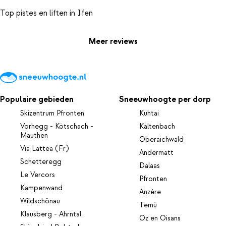
Meer reviews
Populaire gebieden
Sneeuwhoogte per dorp
Skizentrum Pfronten
Kühtai
Vorhegg - Kötschach -
Kaltenbach
Mauthen
Oberaichwald
Via Lattea (Fr)
Andermatt
Schetteregg
Dalaas
Le Vercors
Pfronten
Kampenwand
Anzère
Wildschönau
Temù
Klausberg - Ahrntal
Oz en Oisans