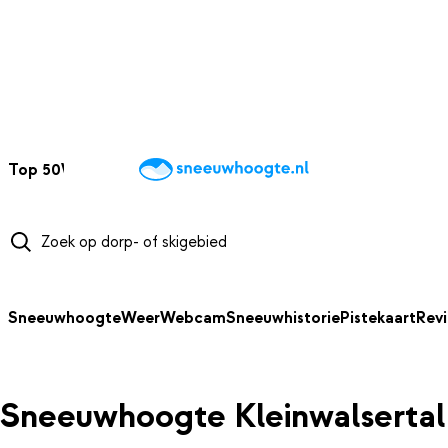
NAAR HOOFDINHOUD
Top 50
Webcams
Wintersportweer
Kaarten
Sneeuwverwacht
Sneeuwhoogte
Weer
Webcam
Sneeuwhistorie
Pistekaart
Rev
Sneeuwhoogte Kleinwalsertal