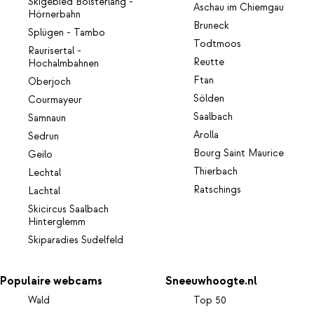
Skigebied Bolsterlang -
Aschau im Chiemgau
Hörnerbahn
Bruneck
Splügen - Tambo
Todtmoos
Raurisertal -
Reutte
Hochalmbahnen
Ftan
Oberjoch
Sölden
Courmayeur
Saalbach
Samnaun
Arolla
Sedrun
Bourg Saint Maurice
Geilo
Thierbach
Lechtal
Ratschings
Lachtal
Skicircus Saalbach
Hinterglemm
Skiparadies Sudelfeld
Populaire webcams
Sneeuwhoogte.nl
Wald
Top 50