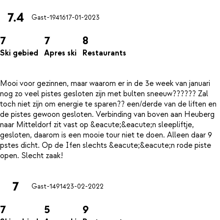
7.4
Gast-19416
17-01-2023
7
7
8
Ski gebied
Apres ski
Restaurants
Mooi voor gezinnen, maar waarom er in de 3e week van januari
nog zo veel pistes gesloten zijn met bulten sneeuw?????? Zal
toch niet zijn om energie te sparen?? een/derde van de liften en
de pistes gewoon gesloten. Verbinding van boven aan Heuberg
naar Mitteldorf zit vast op &eacute;&eacute;n sleepliftje,
gesloten, daarom is een mooie tour niet te doen. Alleen daar 9
pstes dicht. Op de Ifen slechts &eacute;&eacute;n rode piste
7
Gast-14914
23-02-2022
7
5
9