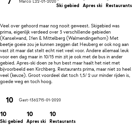
7
Marco L
22-01-2020
Ski gebied
Apres ski
Restaurants
Veel over gehoord maar nog nooit geweest. Skigebied was
prima, eigenlijk verdeed over 3 verschillende gebieden
(Kanselwand, Ifen & Mittelberg (Walmendingerhorn) Met
beetje goeie zou je kunnen zeggen dat Heuberg er ook nog aan
vast zit maar dat stelt echt niet veel voor. Andere allemaal leuk
voor een dag maar in 10/15 min zit je ook met de bus in ander
gebied. Apres-ski doen ze hun best maar haalt het niet met
bijvoorbeeld een Kirchberg. Restaurants prima, maar niet zo heel
veel (keuze). Groot voordeel dat toch 1,5/ 2 uur minder rijden is,
10
Gast-13627
15-01-2020
10
10
10
Ski gebied
Apres ski
Restaurants