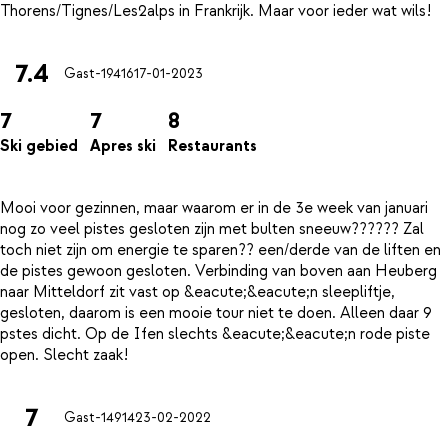
7.4
Gast-19416
17-01-2023
7
7
8
Ski gebied
Apres ski
Restaurants
Mooi voor gezinnen, maar waarom er in de 3e week van januari
nog zo veel pistes gesloten zijn met bulten sneeuw?????? Zal
toch niet zijn om energie te sparen?? een/derde van de liften en
de pistes gewoon gesloten. Verbinding van boven aan Heuberg
naar Mitteldorf zit vast op &eacute;&eacute;n sleepliftje,
gesloten, daarom is een mooie tour niet te doen. Alleen daar 9
pstes dicht. Op de Ifen slechts &eacute;&eacute;n rode piste
7
Gast-14914
23-02-2022