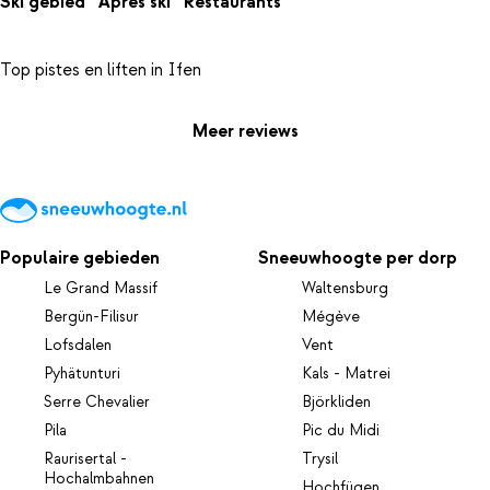
Ski gebied
Apres ski
Restaurants
Meer reviews
Populaire gebieden
Sneeuwhoogte per dorp
Le Grand Massif
Waltensburg
Bergün-Filisur
Mégève
Lofsdalen
Vent
Pyhätunturi
Kals - Matrei
Serre Chevalier
Björkliden
Pila
Pic du Midi
Raurisertal -
Trysil
Hochalmbahnen
Hochfügen