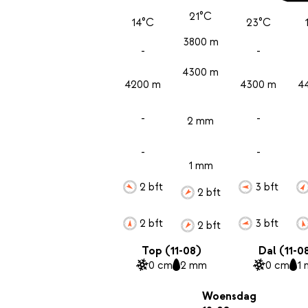
21°C
14°C
23°C
3800 m
-
-
4300 m
4200 m
4300 m
4
-
-
2 mm
-
-
1 mm
2 bft
3 bft
2 bft
2 bft
3 bft
2 bft
Top (11-08)
Dal (11-0
0 cm
2 mm
0 cm
1
Woensdag