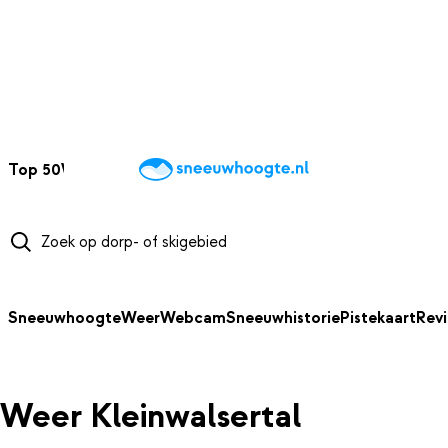
NAAR HOOFDINHOUD
Top 50
Webcams
Wintersportweer
Kaarten
Sneeuwverwacht
Sneeuwhoogte
Weer
Webcam
Sneeuwhistorie
Pistekaart
Rev
Weer Kleinwalsertal