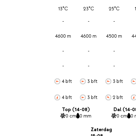
13°C
23°C
25°C
-
-
-
4600 m
4600 m
4500 m
4
-
-
-
-
-
-
4 bft
3 bft
3 bft
4 bft
3 bft
2 bft
Top (14-08)
Dal (14-0
0 cm
0 mm
0 cm
0
Zaterdag