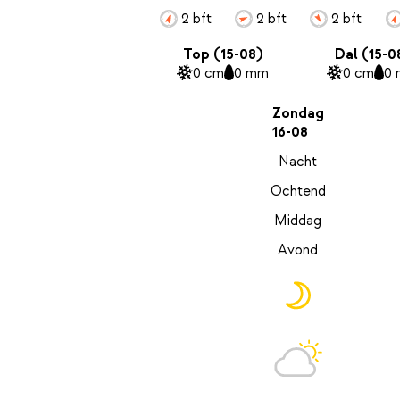
2 bft
2 bft
2 bft
Top (15-08)
Dal (15-0
0 cm
0 mm
0 cm
0
Zondag
16-08
Nacht
Ochtend
Middag
Avond