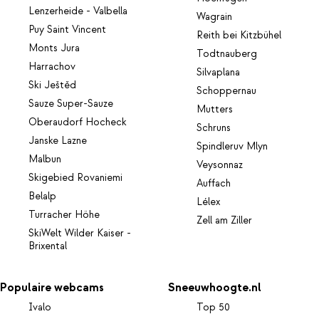
Lenzerheide - Valbella
Wagrain
Puy Saint Vincent
Reith bei Kitzbühel
Monts Jura
Todtnauberg
Harrachov
Silvaplana
Ski Ještěd
Schoppernau
Sauze Super-Sauze
Mutters
Oberaudorf Hocheck
Schruns
Janske Lazne
Spindleruv Mlyn
Malbun
Veysonnaz
Skigebied Rovaniemi
Auffach
Belalp
Lélex
Turracher Höhe
Zell am Ziller
SkiWelt Wilder Kaiser -
Brixental
Populaire webcams
Sneeuwhoogte.nl
Ivalo
Top 50