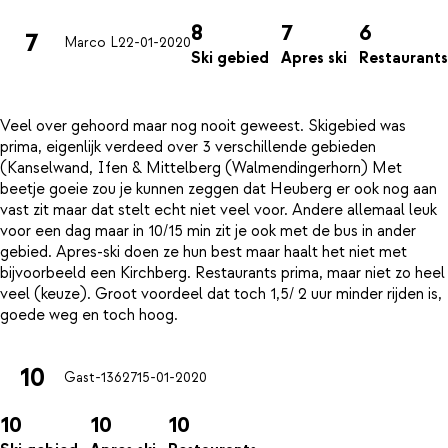
8
7
6
7
Marco L
22-01-2020
Ski gebied
Apres ski
Restaurants
Veel over gehoord maar nog nooit geweest. Skigebied was
prima, eigenlijk verdeed over 3 verschillende gebieden
(Kanselwand, Ifen & Mittelberg (Walmendingerhorn) Met
beetje goeie zou je kunnen zeggen dat Heuberg er ook nog aan
vast zit maar dat stelt echt niet veel voor. Andere allemaal leuk
voor een dag maar in 10/15 min zit je ook met de bus in ander
gebied. Apres-ski doen ze hun best maar haalt het niet met
bijvoorbeeld een Kirchberg. Restaurants prima, maar niet zo heel
veel (keuze). Groot voordeel dat toch 1,5/ 2 uur minder rijden is,
10
Gast-13627
15-01-2020
10
10
10