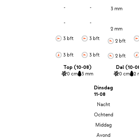
-
-
3 mm
-
-
2 mm
3 bft
3 bft
2 bft
3 bft
3 bft
2 bft
Top (10-08)
Dal (10-0
0 cm
3 mm
0 cm
2
Dinsdag
11-08
Nacht
Ochtend
Middag
Avond