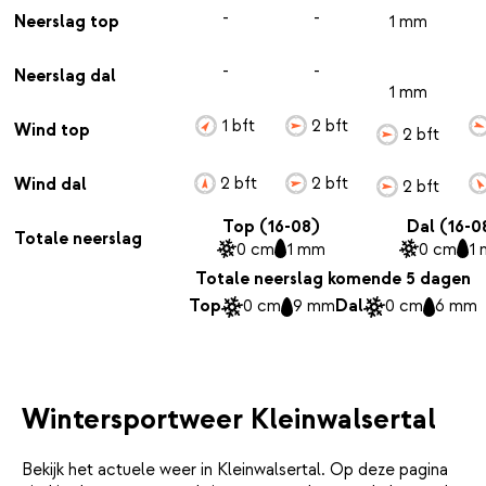
-
-
Neerslag top
1 mm
-
-
Neerslag dal
1 mm
1 bft
2 bft
Wind top
2 bft
2 bft
2 bft
Wind dal
2 bft
Top (16-08)
Dal (16-0
Totale neerslag
0 cm
1 mm
0 cm
1
Totale neerslag komende 5 dagen
Top
0 cm
9 mm
Dal
0 cm
6 mm
Wintersportweer Kleinwalsertal
Bekijk het actuele weer in Kleinwalsertal. Op deze pagina