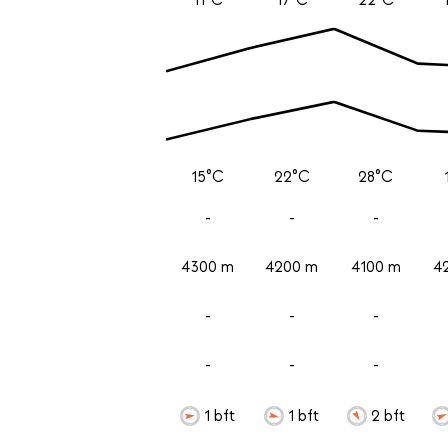
15°C
22°C
28°C
-
-
-
4300 m
4200 m
4100 m
4
-
-
-
-
-
-
1 bft
1 bft
2 bft