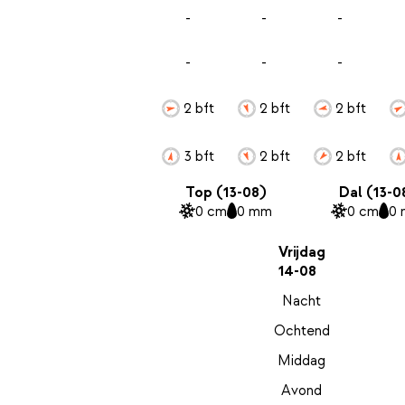
-
-
-
-
-
-
2 bft
2 bft
2 bft
3 bft
2 bft
2 bft
Top (13-08)
Dal (13-0
0 cm
0 mm
0 cm
0
Vrijdag
14-08
Nacht
Ochtend
Middag
Avond