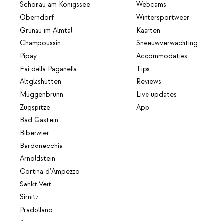
Schönau am Königssee
Webcams
Oberndorf
Wintersportweer
Grünau im Almtal
Kaarten
Champoussin
Sneeuwverwachting
Pipay
Accommodaties
Fai della Paganella
Tips
Altglashütten
Reviews
Muggenbrunn
Live updates
Zugspitze
App
Bad Gastein
Biberwier
Bardonecchia
Arnoldstein
Cortina d'Ampezzo
Sankt Veit
Sirnitz
Pradollano