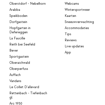
Oberstdorf - Nebelhorn
Webcams
Arabba
Wintersportweer
Speikboden
Kaarten
Dorfgastein
Sneeuwverwachting
Hopfgarten in
Accommodaties
Defereggen
Tips
La Faucille
Reviews
Reith bei Seefeld
Live updates
Bever
App
Sportgastein
Oberaichwald
Oberperfuss
Auffach
Vandans
Le Collet D'allevard
Rettenbach - Tiefenbach
gl.
Arc 1950