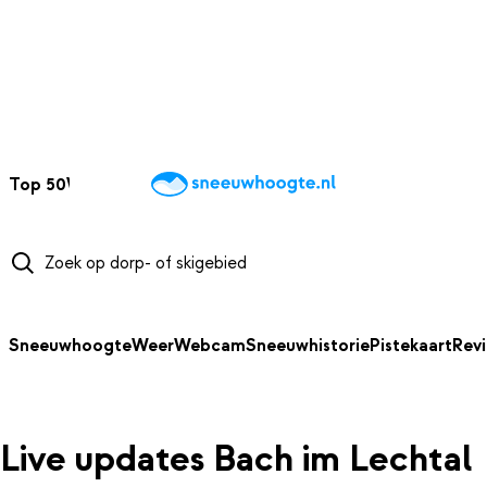
NAAR HOOFDINHOUD
Top 50
Webcams
Wintersportweer
Kaarten
Sneeuwverwacht
Sneeuwhoogte
Weer
Webcam
Sneeuwhistorie
Pistekaart
Rev
Live updates Bach im Lechtal