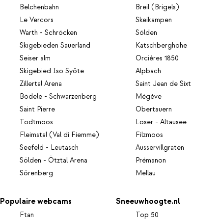
Belchenbahn
Breil (Brigels)
Le Vercors
Skeikampen
Warth - Schröcken
Sölden
Skigebieden Sauerland
Katschberghöhe
Seiser alm
Orcières 1850
Skigebied Iso Syöte
Alpbach
Zillertal Arena
Saint Jean de Sixt
Bödele - Schwarzenberg
Mégève
Saint Pierre
Obertauern
Todtmoos
Loser - Altausee
Fleimstal (Val di Fiemme)
Filzmoos
Seefeld - Leutasch
Ausservillgraten
Sölden - Ötztal Arena
Prémanon
Sörenberg
Mellau
Populaire webcams
Sneeuwhoogte.nl
Ftan
Top 50