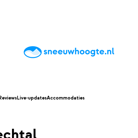
chting
Accommodaties
Tips
Reviews
Live updates
App
Reviews
Live-updates
Accommodaties
chtal