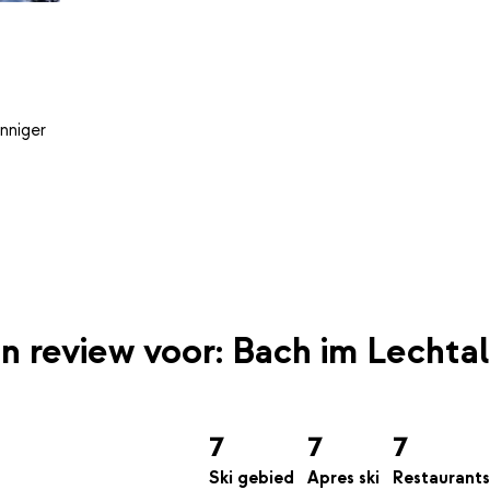
nniger
en review voor: Bach im Lechtal
7
7
7
Ski gebied
Apres ski
Restaurants