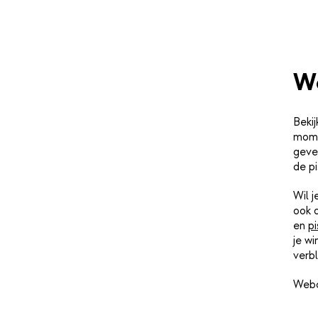
We
Bekij
mome
geve
de pi
Wil 
ook 
en
pi
je wi
verbl
Webc