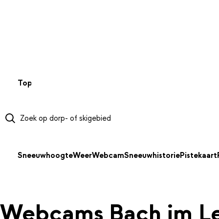
NAAR HOOFDINHOUD
Top 50
Webcams
Wintersportweer
Kaarten
Sneeuwverwa
Sneeuwhoogte
Weer
Webcam
Sneeuwhistorie
Pistekaart
Webcams Bach im Le