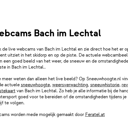
bcams Bach im Lechtal
k de live webcams van Bach im Lechtal en zie direct hoe het er op
nt uitziet in het skidorp en op de piste. De actuele webcambee
n een goed beeld van het weer, de sneeuw en de omstandighed
ste in Bach im Lechtal..
je meer weten dan alleen het live beeld? Op Sneeuwhoogte.nl vin
de actuele
sneeuwhoogte
,
weersverwachting
,
sneeuwhistorie
,
rev
stekaart
van Bach im Lechtal. Zo heb je alle informatie bij de ha
ntersport goed voor te bereiden of de omstandigheden tijdens je
ijf te volgen.
ams worden mede mogelijk gemaakt door
Feratel.at