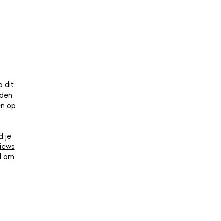
 dit
lden
en op
d je
iews
nd om