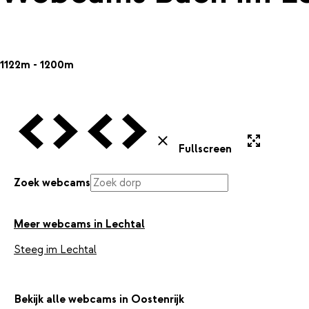
1122m - 1200m
Vorige Webcam
Volgende Webcam
Vorige Webcam
Volgende Webcam
Uitvergroten
Sluiten
Fullscreen
Zoek webcams
Meer webcams in Lechtal
Steeg im Lechtal
Bekijk alle webcams in Oostenrijk