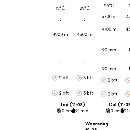
25°C
12°C
22°C
3700 m
3
-
-
4100 m
4
4200 m
4300 m
-
-
20 mm
-
-
20 mm
2 bft
3 bft
2 bft
2 bft
3 bft
2 bft
Top (11-08)
Dal (11-0
0 cm
21 mm
0 cm
21
Woensdag