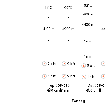
23°C
14°C
20°C
3900 m
-
-
4400 m
4100 m
4200 m
4
-
-
1 mm
-
-
1 mm
2 bft
2 bft
2 bft
3 bft
2 bft
1 bft
Top (08-08)
Dal (08-0
0 cm
1 mm
0 cm
1
Zondag