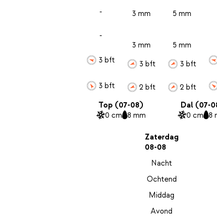
-
3 mm
5 mm
-
3 mm
5 mm
3 bft
3 bft
3 bft
3 bft
2 bft
2 bft
Top (07-08)
Dal (07-0
0 cm
8 mm
0 cm
8
Zaterdag
08-08
Nacht
Ochtend
Middag
Avond