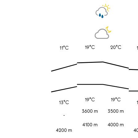
19°C
20°C
11°C
19°C
19°C
13°C
3600 m
3500 m
-
4100 m
4000 m
4200 m
4