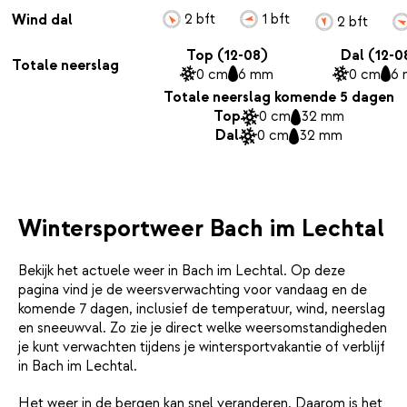
2 bft
1 bft
Wind dal
2 bft
Top (12-08)
Dal (12-0
Totale neerslag
0 cm
6 mm
0 cm
6
Totale neerslag komende 5 dagen
Top
0 cm
32 mm
Dal
0 cm
32 mm
Wintersportweer Bach im Lechtal
Bekijk het actuele weer in Bach im Lechtal. Op deze
pagina vind je de weersverwachting voor vandaag en de
komende 7 dagen, inclusief de temperatuur, wind, neerslag
en sneeuwval. Zo zie je direct welke weersomstandigheden
je kunt verwachten tijdens je wintersportvakantie of verblijf
in Bach im Lechtal.
Het weer in de bergen kan snel veranderen. Daarom is het