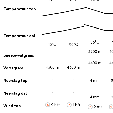
Temperatuur top
Temperatuur dal
26°C
15°C
20°C
3900 m
4
-
-
Sneeuwvalgrens
4400 m
4
4300 m
4300 m
Vorstgrens
-
-
Neerslag top
4 mm
-
-
Neerslag dal
4 mm
2 bft
1 bft
Wind top
2 bft