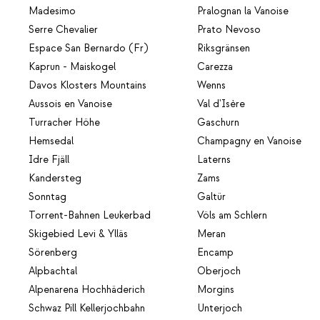
Madesimo
Pralognan la Vanoise
Serre Chevalier
Prato Nevoso
Espace San Bernardo (Fr)
Riksgränsen
Kaprun - Maiskogel
Carezza
Davos Klosters Mountains
Wenns
Aussois en Vanoise
Val d'Isère
Turracher Höhe
Gaschurn
Hemsedal
Champagny en Vanoise
Idre Fjäll
Laterns
Kandersteg
Zams
Sonntag
Galtür
Torrent-Bahnen Leukerbad
Völs am Schlern
Skigebied Levi & Ylläs
Meran
Sörenberg
Encamp
Alpbachtal
Oberjoch
Alpenarena Hochhäderich
Morgins
Schwaz Pill Kellerjochbahn
Unterjoch