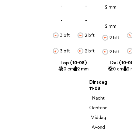
-
-
2 mm
-
-
2 mm
3 bft
2 bft
2 bft
3 bft
2 bft
2 bft
Top (10-08)
Dal (10-0
0 cm
2 mm
0 cm
2
Dinsdag
11-08
Nacht
Ochtend
Middag
Avond