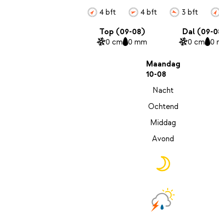
4 bft
4 bft
3 bft
Top (09-08)
Dal (09-0
0 cm
0 mm
0 cm
0
Maandag
10-08
Nacht
Ochtend
Middag
Avond