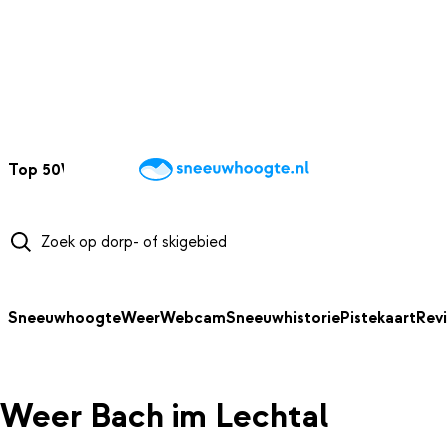
NAAR HOOFDINHOUD
Top 50
Webcams
Wintersportweer
Kaarten
Sneeuwverwacht
Sneeuwhoogte
Weer
Webcam
Sneeuwhistorie
Pistekaart
Rev
Weer Bach im Lechtal