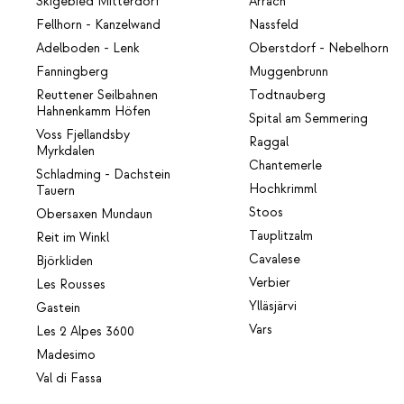
Skigebied Mitterdorf
Arrach
Fellhorn - Kanzelwand
Nassfeld
Adelboden - Lenk
Oberstdorf - Nebelhorn
Fanningberg
Muggenbrunn
Reuttener Seilbahnen
Todtnauberg
Hahnenkamm Höfen
Spital am Semmering
Voss Fjellandsby
Raggal
Myrkdalen
Chantemerle
Schladming - Dachstein
Hochkrimml
Tauern
Stoos
Obersaxen Mundaun
Tauplitzalm
Reit im Winkl
Cavalese
Björkliden
Verbier
Les Rousses
Ylläsjärvi
Gastein
Vars
Les 2 Alpes 3600
Madesimo
Val di Fassa