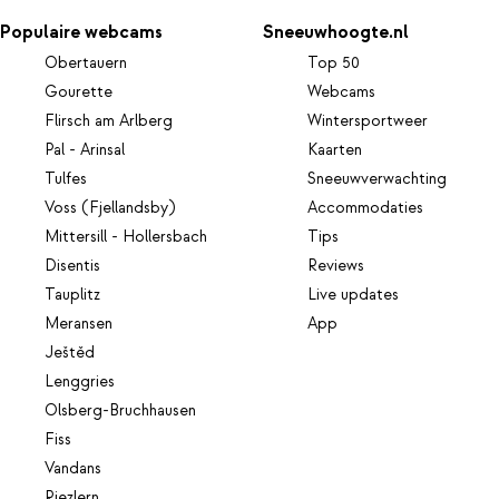
Populaire webcams
Sneeuwhoogte.nl
Obertauern
Top 50
Gourette
Webcams
Flirsch am Arlberg
Wintersportweer
Pal - Arinsal
Kaarten
Tulfes
Sneeuwverwachting
Voss (Fjellandsby)
Accommodaties
Mittersill - Hollersbach
Tips
Disentis
Reviews
Tauplitz
Live updates
Meransen
App
Ještěd
Lenggries
Olsberg-Bruchhausen
Fiss
Vandans
Riezlern