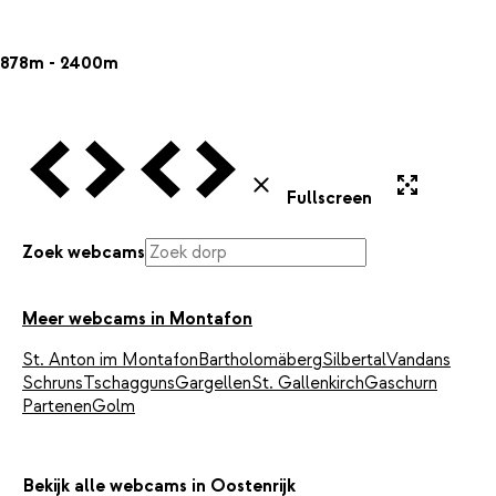
878m - 2400m
Vorige Webcam
Volgende Webcam
Vorige Webcam
Volgende Webcam
Uitvergroten
Sluiten
Fullscreen
Zoek webcams
Meer webcams in Montafon
St. Anton im Montafon
Bartholomäberg
Silbertal
Vandans
Schruns
Tschagguns
Gargellen
St. Gallenkirch
Gaschurn
Partenen
Golm
Bekijk alle webcams in Oostenrijk