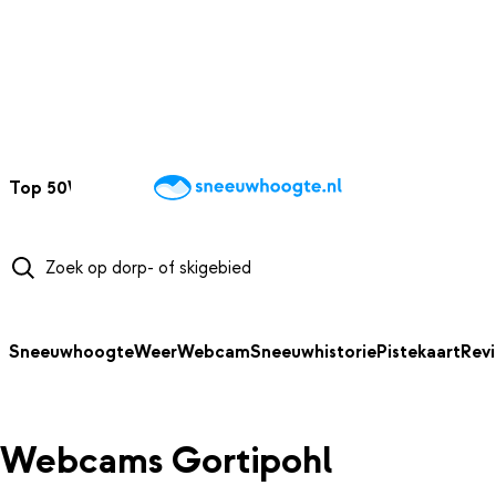
NAAR HOOFDINHOUD
Top 50
Webcams
Wintersportweer
Kaarten
Sneeuwverwacht
Sneeuwhoogte
Weer
Webcam
Sneeuwhistorie
Pistekaart
Rev
Webcams Gortipohl