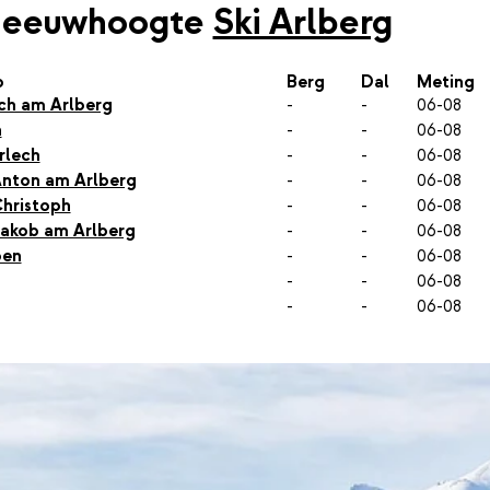
neeuwhoogte
Ski Arlberg
p
Berg
Dal
Meting
sch am Arlberg
-
-
06-08
h
-
-
06-08
rlech
-
-
06-08
Anton am Arlberg
-
-
06-08
Christoph
-
-
06-08
Jakob am Arlberg
-
-
06-08
ben
-
-
06-08
-
-
06-08
-
-
06-08