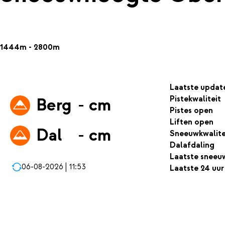
1444m - 2800m
Laatste updat
Pistekwaliteit
Berg
- cm
Pistes open
Liften open
Dal
- cm
Sneeuwkwalite
Dalafdaling
Laatste sneeu
06-08-2026 | 11:53
Laatste 24 uur