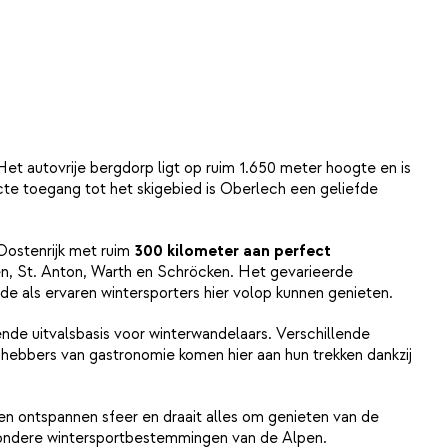
t autovrije bergdorp ligt op ruim 1.650 meter hoogte en is
ecte toegang tot het skigebied is Oberlech een geliefde
Oostenrijk met ruim
300 kilometer aan perfect
ben, St. Anton, Warth en Schröcken. Het gevarieerde
e als ervaren wintersporters hier volop kunnen genieten.
kende uitvalsbasis voor winterwandelaars. Verschillende
hebbers van gastronomie komen hier aan hun trekken dankzij
een ontspannen sfeer en draait alles om genieten van de
jzondere wintersportbestemmingen van de Alpen.