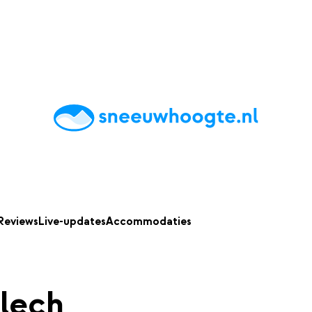
chting
Accommodaties
Tips
Reviews
Live updates
App
Reviews
Live-updates
Accommodaties
lech