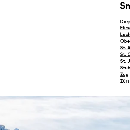
S
Dor
Flir
Lec
Obe
St. 
St. 
St. 
Stu
Zug
Zürs