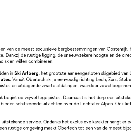
een van de meest exclusieve bergbestemmingen van Oostenrijk. He
ste. Dankzij de rustige ligging, de sneeuwzekere hoogte en de dir
nd skiën willen combineren.
idden in
Ski Arlberg
, het grootste aaneengesloten skigebied van 
outes
. Vanuit Oberlech ski je eenvoudig richting Lech, Zürs, Stu
pistes en uitdagende zwarte afdalingen, waardoor zowel beginnend
k begint op vrijwel lege pistes. Daarnaast is het dorp een uitste
eden schitterende uitzichten over de Lechtaler Alpen. Ook lief
en uitstekende service. Ondanks het exclusieve karakter hangt er 
n een rustige omgeving maakt Oberlech tot een van de meest bi