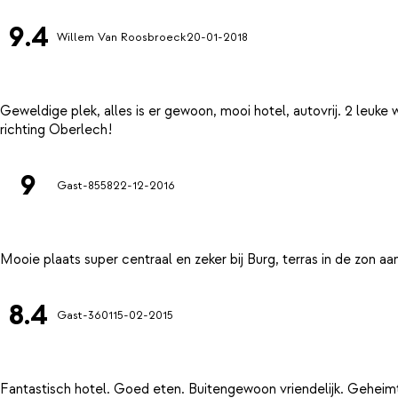
9.4
Willem Van Roosbroeck
20-01-2018
Geweldige plek, alles is er gewoon, mooi hotel, autovrij. 2 leu
9
Gast-8558
22-12-2016
8.4
Gast-3601
15-02-2015