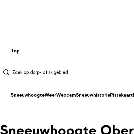
NAAR HOOFDINHOUD
Top 50
Webcams
Wintersportweer
Kaarten
Sneeuwverwa
Sneeuwhoogte
Weer
Webcam
Sneeuwhistorie
Pistekaart
Sneeuwhoogte Ober