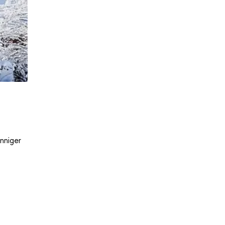
nniger