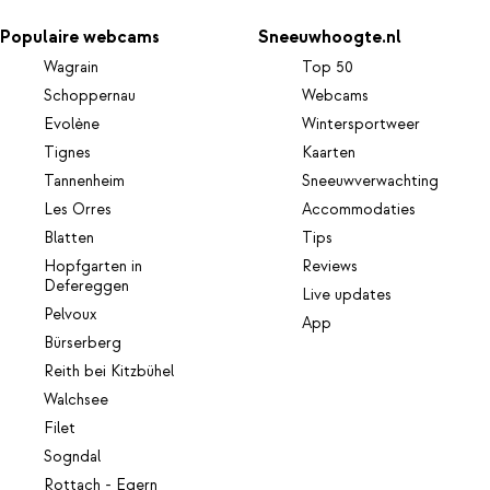
Populaire webcams
Sneeuwhoogte.nl
Wagrain
Top 50
Schoppernau
Webcams
Evolène
Wintersportweer
Tignes
Kaarten
Tannenheim
Sneeuwverwachting
Les Orres
Accommodaties
Blatten
Tips
Hopfgarten in
Reviews
Defereggen
Live updates
Pelvoux
App
Bürserberg
Reith bei Kitzbühel
Walchsee
Filet
Sogndal
Rottach - Egern