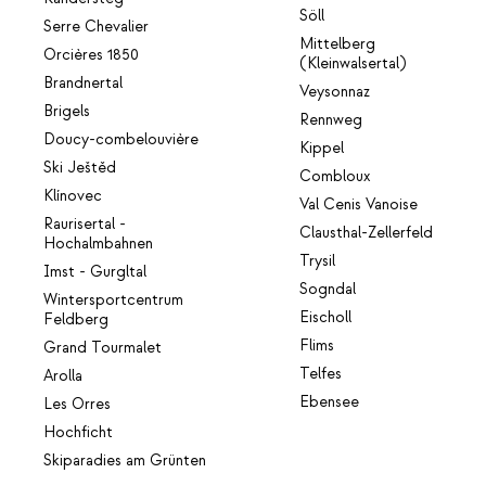
Söll
Serre Chevalier
Mittelberg
Orcières 1850
(Kleinwalsertal)
Brandnertal
Veysonnaz
Brigels
Rennweg
Doucy-combelouvière
Kippel
Ski Ještěd
Combloux
Klínovec
Val Cenis Vanoise
Raurisertal -
Clausthal-Zellerfeld
Hochalmbahnen
Trysil
Imst - Gurgltal
Sogndal
Wintersportcentrum
Eischoll
Feldberg
Flims
Grand Tourmalet
Telfes
Arolla
Ebensee
Les Orres
Hochficht
Skiparadies am Grünten