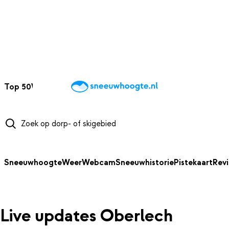
NAAR HOOFDINHOUD
Top 50
Webcams
Wintersportweer
Kaarten
Sneeuwverwacht
Sneeuwhoogte
Weer
Webcam
Sneeuwhistorie
Pistekaart
Rev
Live updates Oberlech