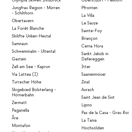
Olympia Skiwelt Innsbruck
Oberstdorf - Fellhorn
Jungfrau Region - Mürren
Pfronten
- Schilthorn
La Villa
Obertauern
Le Sauze
La Forêt Blanche
Sainte-Foy
Skilifte Unken-Heutal
Briançon
Samnaun
Cerna Hora
Schwemmalm - Ultental
Sankt Jakob in
Gastein
Defereggen
Zell am See - Kaprun
Itter
Via Lattea (I)
Saanenmöser
Turracher Höhe
Zinal
Skigebied Bolsterlang -
Aurach
Hörnerbahn
Saint Jean de Sixt
Zermatt
Lipno
Paganella
Pas de la Casa - Grau Roi
Åre
La Tania
Montafon
Hochsölden