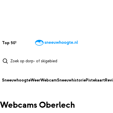
NAAR HOOFDINHOUD
Top 50
Webcams
Wintersportweer
Kaarten
Sneeuwverwacht
Sneeuwhoogte
Weer
Webcam
Sneeuwhistorie
Pistekaart
Rev
Webcams Oberlech