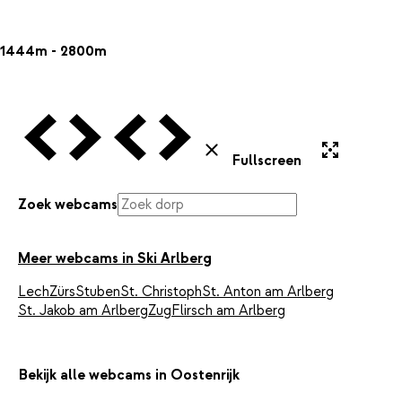
1444m - 2800m
Vorige Webcam
Volgende Webcam
Vorige Webcam
Volgende Webcam
Uitvergroten
Sluiten
Fullscreen
Zoek webcams
Meer webcams in Ski Arlberg
Lech
Zürs
Stuben
St. Christoph
St. Anton am Arlberg
St. Jakob am Arlberg
Zug
Flirsch am Arlberg
Bekijk alle webcams in Oostenrijk