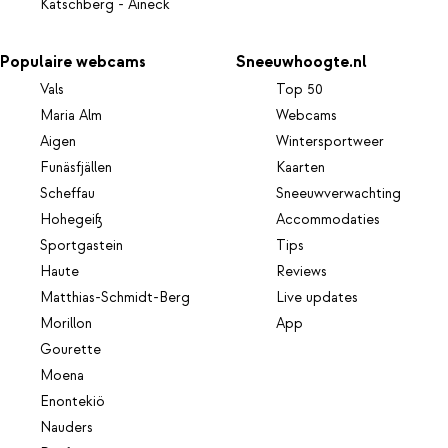
Katschberg - Aineck
Populaire webcams
Sneeuwhoogte.nl
Vals
Top 50
Maria Alm
Webcams
Aigen
Wintersportweer
Funäsfjällen
Kaarten
Scheffau
Sneeuwverwachting
Hohegeiß
Accommodaties
Sportgastein
Tips
Haute
Reviews
Matthias-Schmidt-Berg
Live updates
Morillon
App
Gourette
Moena
Enontekiö
Nauders