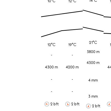
14°C
10°C
12°C
21°C
12°C
19°C
3800 m
-
-
4300 m
4300 m
4200 m
4
-
-
4 mm
-
-
3 mm
2 bft
2 bft
2 bft