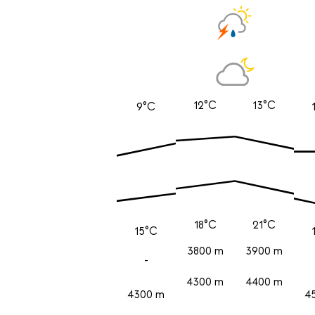
12°C
13°C
9°C
18°C
21°C
15°C
3800 m
3900 m
-
4300 m
4400 m
4300 m
4