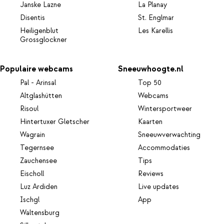
Janske Lazne
La Planay
Disentis
St. Englmar
Heiligenblut
Les Karellis
Grossglockner
Populaire webcams
Sneeuwhoogte.nl
Pal - Arinsal
Top 50
Altglashütten
Webcams
Risoul
Wintersportweer
Hintertuxer Gletscher
Kaarten
Wagrain
Sneeuwverwachting
Tegernsee
Accommodaties
Zauchensee
Tips
Eischoll
Reviews
Luz Ardiden
Live updates
Ischgl
App
Waltensburg