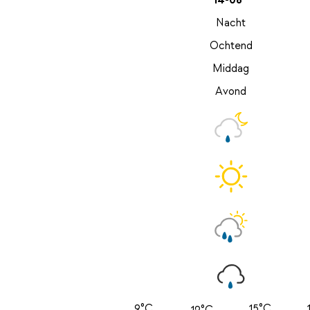
14-08
Nacht
Ochtend
Middag
Avond
9°C
15°C
12°C