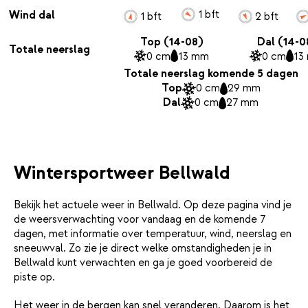
1 bft
Wind dal
1 bft
2 bft
Top (14-08)
Dal (14-0
Totale neerslag
0 cm
13 mm
0 cm
13
Totale neerslag komende 5 dagen
Top
0 cm
29 mm
Dal
0 cm
27 mm
Wintersportweer Bellwald
Bekijk het actuele weer in Bellwald. Op deze pagina vind je
de weersverwachting voor vandaag en de komende 7
dagen, met informatie over temperatuur, wind, neerslag en
sneeuwval. Zo zie je direct welke omstandigheden je in
Bellwald kunt verwachten en ga je goed voorbereid de
piste op.
Het weer in de bergen kan snel veranderen. Daarom is het