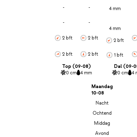
-
-
4 mm
-
-
4 mm
2 bft
2 bft
2 bft
2 bft
2 bft
1 bft
Top (09-08)
Dal (09-0
0 cm
4 mm
0 cm
4
Maandag
10-08
Nacht
Ochtend
Middag
Avond