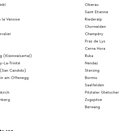
inkl
Oberau
Saint Etienne
 la Vanoise
Riederalp
Churwalden
valier
Champéry
Praz de Lys
Cerna Hora
g (Kleinwalsertal)
Ruka
-La-Trinité
Nendaz
 (San Candido)
Sterzing
ein am Offenegg
Bormio
Saalfelden
nkirch
Pitztaler Gletscher
nberg
Zugspitze
Berwang