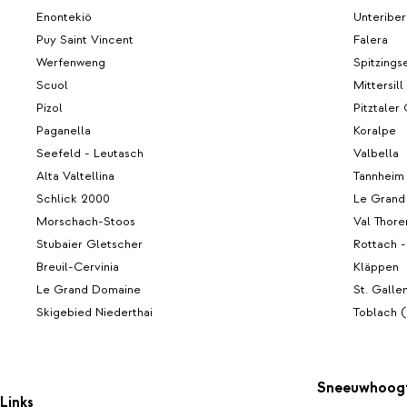
Enontekiö
Unteribe
Puy Saint Vincent
Falera
Werfenweng
Spitzings
Scuol
Mittersil
Pizol
Pitztaler
Paganella
Koralpe
Seefeld - Leutasch
Valbella
Alta Valtellina
Tannheim
Schlick 2000
Le Grand
Morschach-Stoos
Val Thore
Stubaier Gletscher
Rottach -
Breuil-Cervinia
Kläppen
Le Grand Domaine
St. Galle
Skigebied Niederthai
Toblach 
Sneeuwhoog
Links