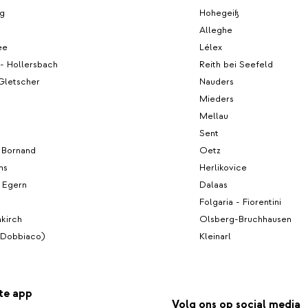
rg
Hohegeiß
Alleghe
ee
Lélex
l - Hollersbach
Reith bei Seefeld
 Gletscher
Nauders
Mieders
Mellau
Sent
 Bornand
Oetz
ns
Herlikovice
 Egern
Dalaas
Folgaria - Fiorentini
nkirch
Olsberg-Bruchhausen
(Dobbiaco)
Kleinarl
te app
Volg ons op social media