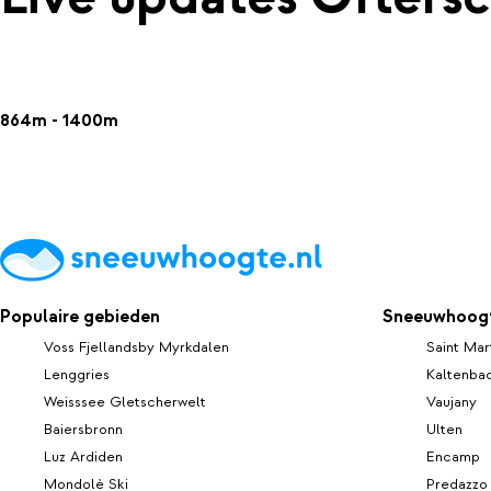
864m - 1400m
Populaire gebieden
Sneeuwhoogt
Voss Fjellandsby Myrkdalen
Saint Mar
Lenggries
Kaltenba
Weisssee Gletscherwelt
Vaujany
Baiersbronn
Ulten
Luz Ardiden
Encamp
Mondolè Ski
Predazzo