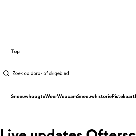
NAAR HOOFDINHOUD
Top 50
Webcams
Wintersportweer
Kaarten
Sneeuwverwa
Sneeuwhoogte
Weer
Webcam
Sneeuwhistorie
Pistekaart
Live updates Ofters