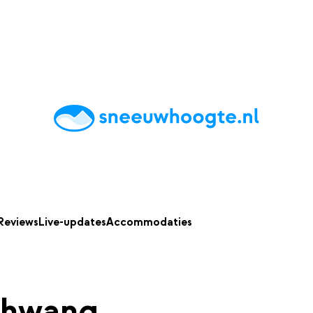
chting
Accommodaties
Tips
Reviews
Live updates
App
Reviews
Live-updates
Accommodaties
chwang