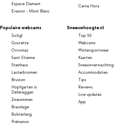
Espace Diamant
Cerna Hora
Evasion - Mont Blanc
Populaire webcams
Sneeuwhoogte.nl
Ischgl
Top 50
Gourette
Webcams
Ovronnaz
Wintersportweer
Saint Etienne
Kaarten
Steinhaus
Sneeuwverwachting
Lauterbrunnen
Accommodaties
Brusson
Tips
Hopfgarten in
Reviews
Defereggen
Live updates
Zweisimmen
App
Braunlage
Bolsterlang
Prémanon