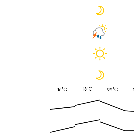
18°C
16°C
22°C