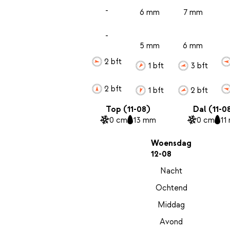
-
6 mm
7 mm
-
5 mm
6 mm
2 bft
1 bft
3 bft
2 bft
1 bft
2 bft
Top (11-08)
Dal (11-0
0 cm
13 mm
0 cm
11
Woensdag
12-08
Nacht
Ochtend
Middag
Avond