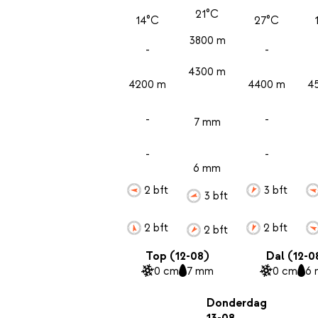
21°C
14°C
27°C
3800 m
-
-
4300 m
4200 m
4400 m
4
-
-
7 mm
-
-
6 mm
2 bft
3 bft
3 bft
2 bft
2 bft
2 bft
Top (12-08)
Dal (12-0
0 cm
7 mm
0 cm
6
Donderdag