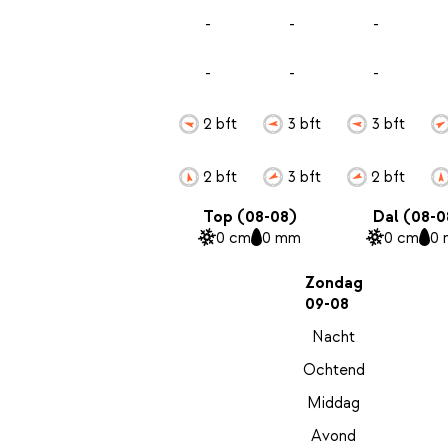
-
-
-
-
-
-
2 bft
3 bft
3 bft
2 bft
3 bft
2 bft
Top (08-08)
Dal (08-0
0 cm
0 mm
0 cm
0
Zondag
09-08
Nacht
Ochtend
Middag
Avond