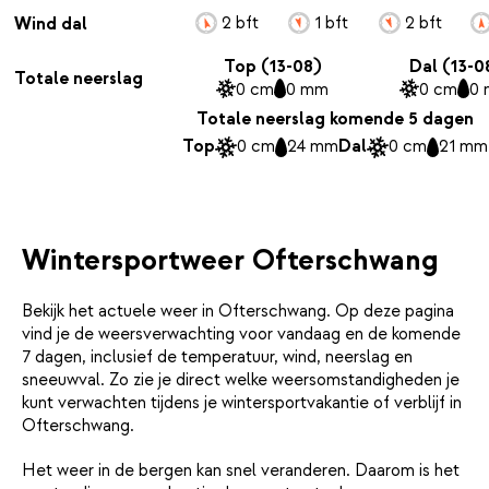
2 bft
1 bft
2 bft
Wind dal
Top (13-08)
Dal (13-0
Totale neerslag
0 cm
0 mm
0 cm
0
Totale neerslag komende 5 dagen
Top
0 cm
24 mm
Dal
0 cm
21 mm
Wintersportweer Ofterschwang
Bekijk het actuele weer in Ofterschwang. Op deze pagina
vind je de weersverwachting voor vandaag en de komende
7 dagen, inclusief de temperatuur, wind, neerslag en
sneeuwval. Zo zie je direct welke weersomstandigheden je
kunt verwachten tijdens je wintersportvakantie of verblijf in
Ofterschwang.
Het weer in de bergen kan snel veranderen. Daarom is het