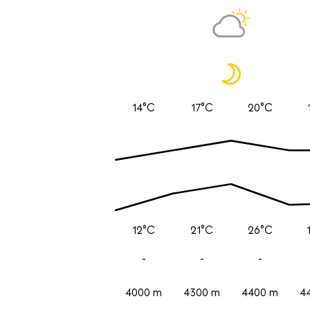
14°C
17°C
20°C
12°C
21°C
26°C
-
-
-
4000 m
4300 m
4400 m
4