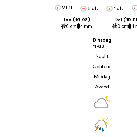
2 bft
2 bft
1 bft
Top (10-08)
Dal (10-0
0 cm
4 mm
0 cm
4
Dinsdag
11-08
Nacht
Ochtend
Middag
Avond