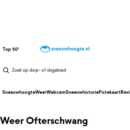
NAAR HOOFDINHOUD
Top 50
Webcams
Wintersportweer
Kaarten
Sneeuwverwacht
Sneeuwhoogte
Weer
Webcam
Sneeuwhistorie
Pistekaart
Rev
Weer Ofterschwang