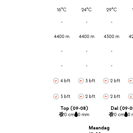
16°C
24°C
29°C
-
-
-
4400 m
4400 m
4300 m
4
-
-
-
-
-
-
4 bft
3 bft
2 bft
3 bft
2 bft
2 bft
Top (09-08)
Dal (09-0
0 cm
0 mm
0 cm
0
Maandag