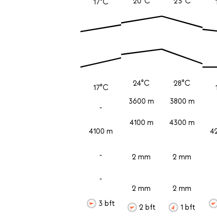
20°C
23°C
17°C
24°C
28°C
17°C
3600 m
3800 m
-
4100 m
4300 m
4100 m
4
-
2 mm
2 mm
-
2 mm
2 mm
3 bft
2 bft
1 bft