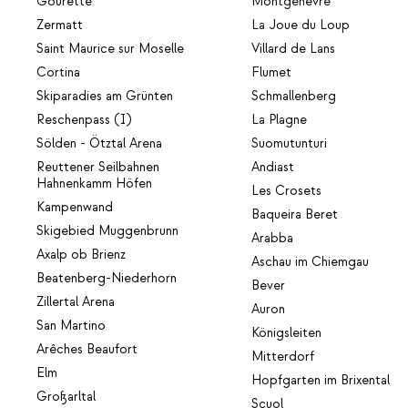
Gourette
Montgenèvre
Zermatt
La Joue du Loup
Saint Maurice sur Moselle
Villard de Lans
Cortina
Flumet
Skiparadies am Grünten
Schmallenberg
Reschenpass (I)
La Plagne
Sölden - Ötztal Arena
Suomutunturi
Reuttener Seilbahnen
Andiast
Hahnenkamm Höfen
Les Crosets
Kampenwand
Baqueira Beret
Skigebied Muggenbrunn
Arabba
Axalp ob Brienz
Aschau im Chiemgau
Beatenberg-Niederhorn
Bever
Zillertal Arena
Auron
San Martino
Königsleiten
Arêches Beaufort
Mitterdorf
Elm
Hopfgarten im Brixental
Großarltal
Scuol