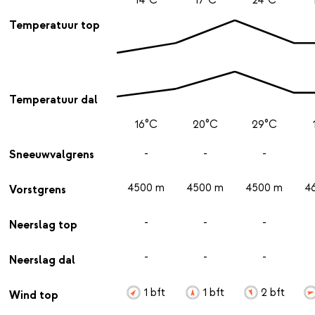
Temperatuur top
Temperatuur dal
16°C
20°C
29°C
-
-
-
Sneeuwvalgrens
4500 m
4500 m
4500 m
4
Vorstgrens
-
-
-
Neerslag top
-
-
-
Neerslag dal
1 bft
1 bft
2 bft
Wind top