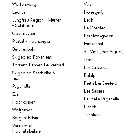
Werfenweng
Vars
Lechtal
Hohegeiß
Jungfrau Region - Mürren
Lech
- Schilthorn
Le Corbier
Courmayeur
Berchtesgaden
Pitztal - Hochzeiger
Hinterthal
Belchenbahn
St. Vigil (San Vigilio)
Skigebied Rovaniemi
Inari
Torrent-Bahnen Leukerbad
Les Crosets
Skigebied Saariselka &
Belalp
Inari
Reith bei Seefeld
Paganella
Les Saisies
Elm
Fai della Paganella
Hochkössen
Fiesch
Weißensee
Tannheim
Bergün-Filisur
Raurisertal -
Hochalmbahnen