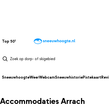
NAAR HOOFDINHOUD
Top 50
Webcams
Wintersportweer
Kaarten
Sneeuwverwacht
Sneeuwhoogte
Weer
Webcam
Sneeuwhistorie
Pistekaart
Rev
Accommodaties Arrach