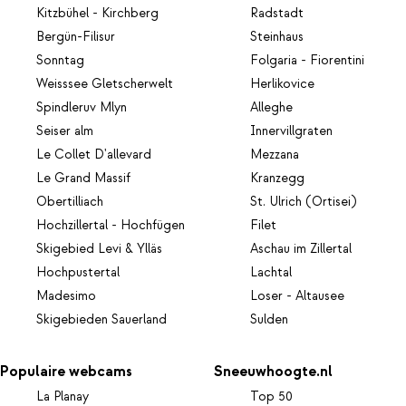
Kitzbühel - Kirchberg
Radstadt
Bergün-Filisur
Steinhaus
Sonntag
Folgaria - Fiorentini
Weisssee Gletscherwelt
Herlikovice
Spindleruv Mlyn
Alleghe
Seiser alm
Innervillgraten
Le Collet D'allevard
Mezzana
Le Grand Massif
Kranzegg
Obertilliach
St. Ulrich (Ortisei)
Hochzillertal - Hochfügen
Filet
Skigebied Levi & Ylläs
Aschau im Zillertal
Hochpustertal
Lachtal
Madesimo
Loser - Altausee
Skigebieden Sauerland
Sulden
Populaire webcams
Sneeuwhoogte.nl
La Planay
Top 50