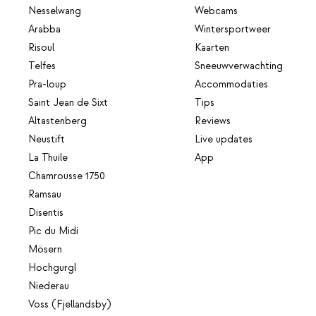
Nesselwang
Webcams
Arabba
Wintersportweer
Risoul
Kaarten
Telfes
Sneeuwverwachting
Pra-loup
Accommodaties
Saint Jean de Sixt
Tips
Altastenberg
Reviews
Neustift
Live updates
La Thuile
App
Chamrousse 1750
Ramsau
Disentis
Pic du Midi
Mösern
Hochgurgl
Niederau
Voss (Fjellandsby)