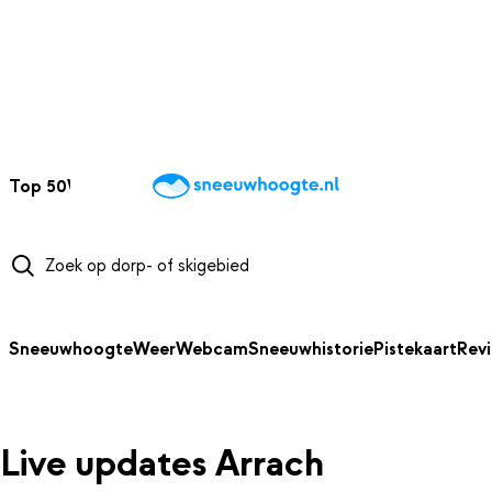
NAAR HOOFDINHOUD
Top 50
Webcams
Wintersportweer
Kaarten
Sneeuwverwacht
Sneeuwhoogte
Weer
Webcam
Sneeuwhistorie
Pistekaart
Rev
Live updates Arrach