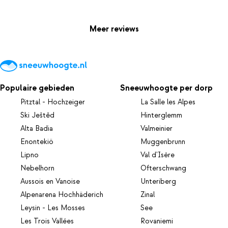
Meer reviews
Populaire gebieden
Sneeuwhoogte per dorp
Pitztal - Hochzeiger
La Salle les Alpes
Ski Ještěd
Hinterglemm
Alta Badia
Valmeinier
Enontekiö
Muggenbrunn
Lipno
Val d'Isère
Nebelhorn
Ofterschwang
Aussois en Vanoise
Unteriberg
Alpenarena Hochhäderich
Zinal
Leysin - Les Mosses
See
Les Trois Vallées
Rovaniemi