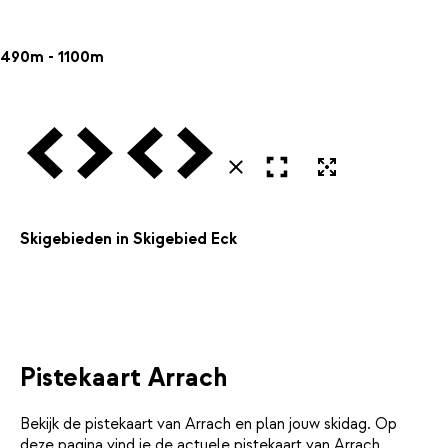
490m - 1100m
Vorige
Volgende
Vorige
Volgende
Open in volledig scherm
Uitvergroten
Sluiten
Skigebieden in Skigebied Eck
Pistekaart Arrach
Bekijk de pistekaart van Arrach en plan jouw skidag. Op
deze pagina vind je de actuele pistekaart van Arrach,