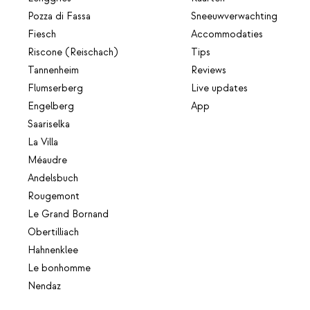
Pozza di Fassa
Sneeuwverwachting
Fiesch
Accommodaties
Riscone (Reischach)
Tips
Tannenheim
Reviews
Flumserberg
Live updates
Engelberg
App
Saariselka
La Villa
Méaudre
Andelsbuch
Rougemont
Le Grand Bornand
Obertilliach
Hahnenklee
Le bonhomme
Nendaz