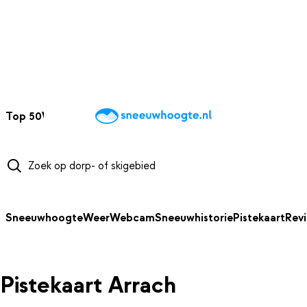
NAAR HOOFDINHOUD
Top 50
Webcams
Wintersportweer
Kaarten
Sneeuwverwacht
Sneeuwhoogte
Weer
Webcam
Sneeuwhistorie
Pistekaart
Rev
Pistekaart Arrach