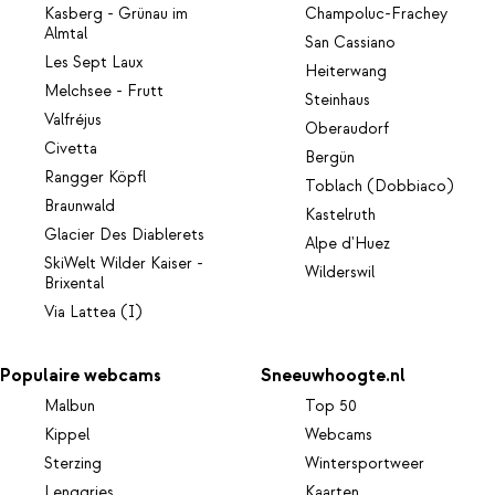
Kasberg - Grünau im
Champoluc-Frachey
Almtal
San Cassiano
Les Sept Laux
Heiterwang
Melchsee - Frutt
Steinhaus
Valfréjus
Oberaudorf
Civetta
Bergün
Rangger Köpfl
Toblach (Dobbiaco)
Braunwald
Kastelruth
Glacier Des Diablerets
Alpe d'Huez
SkiWelt Wilder Kaiser -
Wilderswil
Brixental
Via Lattea (I)
Populaire webcams
Sneeuwhoogte.nl
Malbun
Top 50
Kippel
Webcams
Sterzing
Wintersportweer
Lenggries
Kaarten